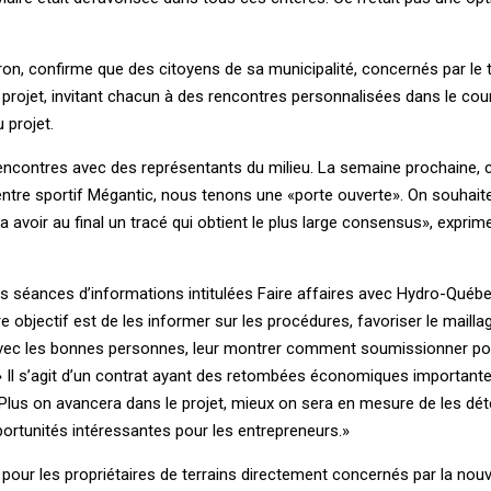
n, confirme que des citoyens de sa municipalité, concernés par le t
e projet, invitant chacun à des rencontres personnalisées dans le cou
 projet.
ncontres avec des représentants du milieu. La semaine prochaine, 
ntre sportif Mégantic, nous tenons une «porte ouverte». On souhait
a avoir au final un tracé qui obtient le plus large consensus», exprim
s séances d’informations intitulées Faire affaires avec Hydro-Québe
 objectif est de les informer sur les procédures, favoriser le maillag
avec les bonnes personnes, leur montrer comment soumissionner pou
.» Il s’agit d’un contrat ayant des retombées économiques importante
 «Plus on avancera dans le projet, mieux on sera en mesure de les dét
pportunités intéressantes pour les entrepreneurs.»
ur les propriétaires de terrains directement concernés par la nouv