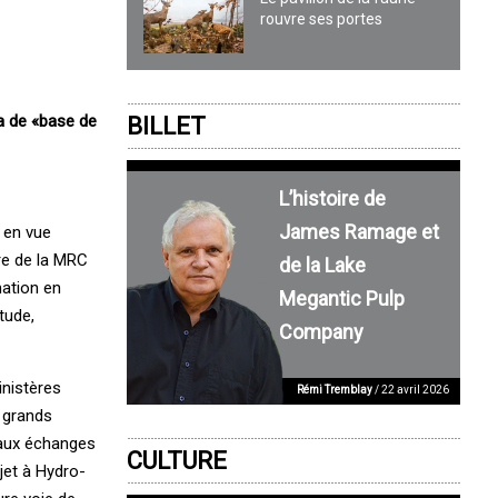
rouvre ses portes
ra de «base de
BILLET
L’histoire de
James Ramage et
 en vue
ire de la MRC
de la Lake
mation en
Megantic Pulp
tude,
Company
inistères
Rémi Tremblay
/ 22 avril 2026
x grands
e aux échanges
CULTURE
jet à Hydro-