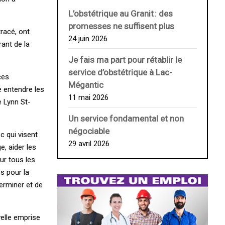
L’obstétrique au ­Granit : des
promesses ne suffisent plus
racé, ont
24 juin 2026
rant de la
Je fais ma part pour rétablir le
service d’obstétrique à Lac-
ces
Mégantic
e entendre les
11 mai 2026
e Lynn St-
Un service fondamental et non
négociable
c qui visent
29 avril 2026
e, aider les
r tous les
s pour la
erminer et de
elle emprise