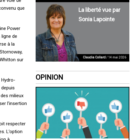
ure voie de
 convenu que
La liberté vue par
Sonia Lapointe
Maine Power
 ligne de
rse à la
e Stornoway,
Claudia Collard
/ 14 mai 2026
 Whitton sur
OPINION
, Hydro-
 depuis
 des milieux
er l’insertion
oit respecter
es. L’option
ion à