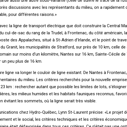
rdé aussi une autre sous-variante (celle de suivre le tracé de la fut
près discussions avec les représentants du milieu, on a rapidement
able, pour différentes raisons.»
 avec la ligne de transport électrique que doit construire la Central 
du cul-de-sac du rang de la Trudel, à Frontenac, du côté américain, la
poste des Appalaches, situé à St-Adrien d’Irlande, et le point de trave
 du Granit, les municipalités de Stratford, sur près de 10 km, celle d
omain sur moins d’un kilomètre, Nantes sur 16 km, Sainte-Cécile de
r un peu plus de 16 km.
re ligne va longer le couloir de ligne existant. De Nantes à Frontenac
ntaires du milieu. Les critères recherchés pour la nouvelle emprise
23 km : rechercher autant que possible les limites de lots, s’éloigner
ières, les milieux humides et les habitats fauniques reconnus, favoris
n évitant les sommets, où la ligne serait très visible.
nications chez Hydro-Québec, Lynn St-Laurent précise: «Le projet d
nnement et le social, les critères techniques et les critères économiqu
aire était défavorisée dans tous ces critères. Ce n’était pas une opt