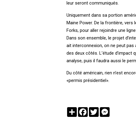
leur seront communiqués.
Uniquement dans sa portion américai
Maine Power. De la frontière, vers l
Forks, pour aller rejoindre une lign
Dans son ensemble, le projet d’inte
ait interconnexion, on ne peut pas a
des deux côtés. L’étude d’impact 
analyse, puis il faudra aussi le per
Du côté américain, rien n’est encore
«permis présidentiel».
Partager
Facebook
Twitter
Messenger