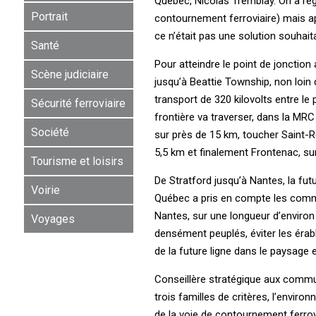
Québec, Nicolas Tremblay. On a rega
Portrait
contournement ferroviaire) mais a
ce n’était pas une solution souhait
Santé
Pour atteindre le point de jonction
Scène judiciaire
jusqu’à Beattie Township, non loin 
transport de 320 kilovolts entre le 
Sécurité ferroviaire
frontière va traverser, dans la MRC
Société
sur près de 15 km, toucher Saint-R
5,5 km et finalement Frontenac, su
Tourisme et loisirs
De Stratford jusqu’à Nantes, la futu
Voirie
Québec a pris en compte les comme
Nantes, sur une longueur d’environ 
Voyages
densément peuplés, éviter les érabl
de la future ligne dans le paysage e
Conseillère stratégique aux commu
trois familles de critères, l’enviro
de la voie de contournement ferrovi