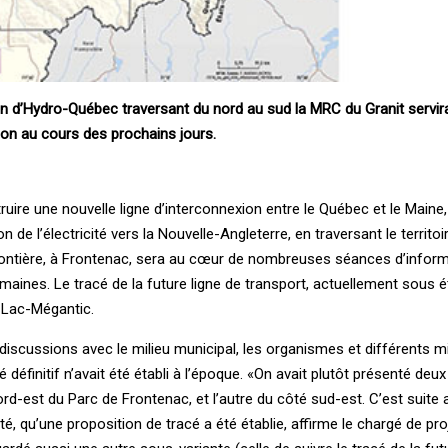
ion d’Hydro-Québec traversant du nord au sud la MRC du Granit servi
ion au cours des prochains jours.
uire une nouvelle ligne d’interconnexion entre le Québec et le Maine,
on de l’électricité vers la Nouvelle-Angleterre, en traversant le territo
 frontière, à Frontenac, sera au cœur de nombreuses séances d’infor
aines. Le tracé de la future ligne de transport, actuellement sous é
de Lac-Mégantic.
discussions avec le milieu municipal, les organismes et différents m
définitif n’avait été établi à l’époque. «On avait plutôt présenté deu
ord-est du Parc de Frontenac, et l’autre du côté sud-est. C’est suit
té, qu’une proposition de tracé a été établie, affirme le chargé de pro