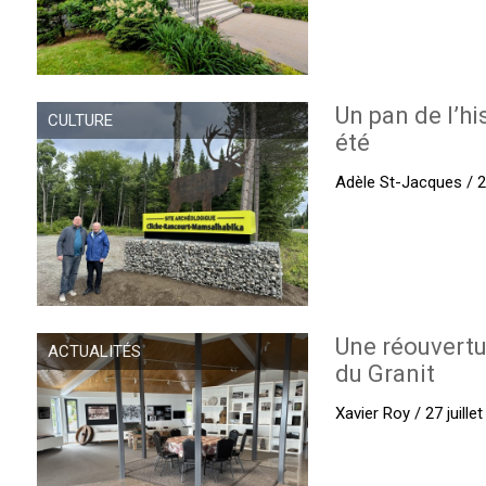
Un pan de l’hi
CULTURE
été
Adèle St-Jacques / 27
Une réouvertu
ACTUALITÉS
du Granit
Xavier Roy / 27 juille