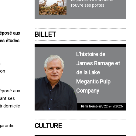
rouvre ses portes
réposé aux
BILLET
ses études.
L’histoire de
James Ramage et
n
ion
de la Lake
Megantic Pulp
Company
réposé aux
dant ses
à domicile
Rémi Tremblay
/ 22 avril 2026
CULTURE
garantie