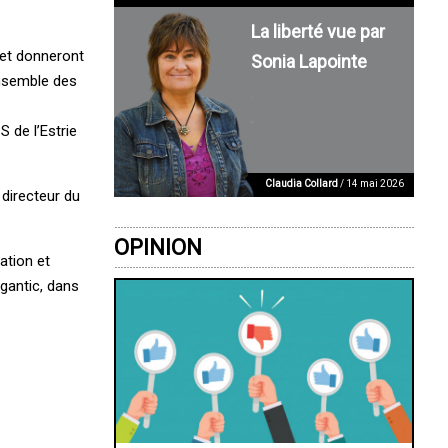
La liberté vue par
 et donneront
Sonia Lapointe
ensemble des
 de l’Estrie
Claudia Collard
/ 14 mai 2026
 directeur du
OPINION
ation et
égantic, dans