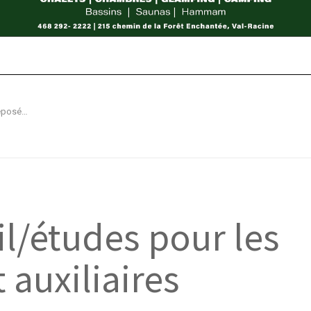
Programme travail/études pour les futurs préposés et auxiliaires
l/études pour les
 auxiliaires