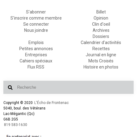
S'abonner
Billet
S'inscrire comme membre
Opinion
Se connecter
Clin d'oeil
Nous joindre
Archives
Dossiers
Emplois
Calendrier d'activités
Petites annonces
Recettes
Entreprises
Journal en ligne
Cahiers spéciaux
Mots Croisés
Flux RSS
Histoire en photos
Copyright © 2020
L'Écho de Frontenac
5040, boul. des Vétérans
Lac-Mégantic (Qc)
G6B 2G5
819 583-1630