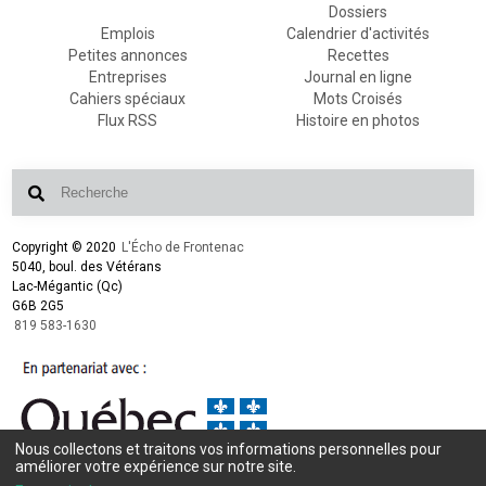
Dossiers
Emplois
Calendrier d'activités
Petites annonces
Recettes
Entreprises
Journal en ligne
Cahiers spéciaux
Mots Croisés
Flux RSS
Histoire en photos
Copyright © 2020
L'Écho de Frontenac
5040, boul. des Vétérans
Lac-Mégantic (Qc)
G6B 2G5
819 583-1630
Nous collectons et traitons vos informations personnelles pour
améliorer votre expérience sur notre site.
Conception et design :
L'Écho de Frontenac
Intégration et programmation :
LogiACTION