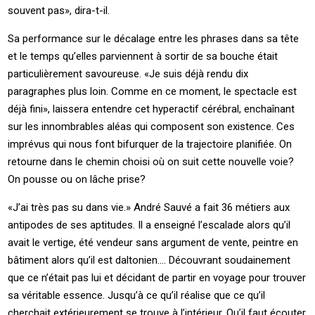
souvent pas», dira-t-il.
Sa performance sur le décalage entre les phrases dans sa tête
et le temps qu’elles parviennent à sortir de sa bouche était
particulièrement savoureuse. «Je suis déjà rendu dix
paragraphes plus loin. Comme en ce moment, le spectacle est
déjà fini», laissera entendre cet hyperactif cérébral, enchaînant
sur les innombrables aléas qui composent son existence. Ces
imprévus qui nous font bifurquer de la trajectoire planifiée. On
retourne dans le chemin choisi où on suit cette nouvelle voie?
On pousse ou on lâche prise?
«J’ai très pas su dans vie.» André Sauvé a fait 36 métiers aux
antipodes de ses aptitudes. Il a enseigné l’escalade alors qu’il
avait le vertige, été vendeur sans argument de vente, peintre en
bâtiment alors qu’il est daltonien.... Découvrant soudainement
que ce n’était pas lui et décidant de partir en voyage pour trouver
sa véritable essence. Jusqu’à ce qu’il réalise que ce qu’il
cherchait extérieurement se trouve à l’intérieur. Qu’il faut écouter