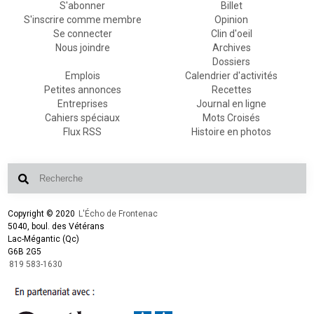
S'abonner
Billet
S'inscrire comme membre
Opinion
Se connecter
Clin d'oeil
Nous joindre
Archives
Dossiers
Emplois
Calendrier d'activités
Petites annonces
Recettes
Entreprises
Journal en ligne
Cahiers spéciaux
Mots Croisés
Flux RSS
Histoire en photos
Copyright © 2020
L'Écho de Frontenac
5040, boul. des Vétérans
Lac-Mégantic (Qc)
G6B 2G5
819 583-1630