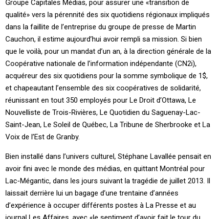
Groupe Capitales Médias, pour assurer une «transition de
qualité» vers la pérennité des six quotidiens régionaux impliqués
dans la faillite de l’entreprise du groupe de presse de Martin
Cauchon, il estime aujourd’hui avoir rempli sa mission. Si bien
que le voilà, pour un mandat d’un an, à la direction générale de la
Coopérative nationale de l’information indépendante (CN2i),
acquéreur des six quotidiens pour la somme symbolique de 1$,
et chapeautant l’ensemble des six coopératives de solidarité,
réunissant en tout 350 employés pour Le Droit d’Ottawa, Le
Nouvelliste de Trois-Rivières, Le Quotidien du Saguenay-Lac-
Saint-Jean, Le Soleil de Québec, La Tribune de Sherbrooke et La
Voix de l’Est de Granby.
Bien installé dans l’univers culturel, Stéphane Lavallée pensait en
avoir fini avec le monde des médias, en quittant Montréal pour
Lac-Mégantic, dans les jours suivant la tragédie de juillet 2013. Il
laissait derrière lui un bagage d’une trentaine d’années
d’expérience à occuper différents postes à La Presse et au
journal Les Affaires, avec «le sentiment d’avoir fait le tour du