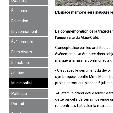
Dossiers
Économie
L’Espace mémoire sera inauguré le 6
Éducation
La commémoration de la tragédie fer
Environnement
l’ancien site du Musi-Café.
Événements
Conceptualisé par les architectes P
Faits divers
événements, «a été créé dans l’obj
marqué à jamais la communauté», r
Immobilier
«C’est avec le sentiment du devoi
Justice
symbolique», confie Mme Morin. Le
projet, seront sur place le 6 juillet
Municipalité
«C’était un grand défi d’arriver à t
Politique
cette parcelle de terrain devenue u
Portrait
rencontres», fait valoir la mairess