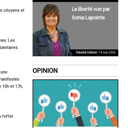
e
La liberté vue par
s citoyens et
Sonia Lapointe
mes. Les
sanitaires.
Claudia Collard
/ 14 mai 2026
OPINION
, une
manifestés
e 10h et 17h,
l’effet