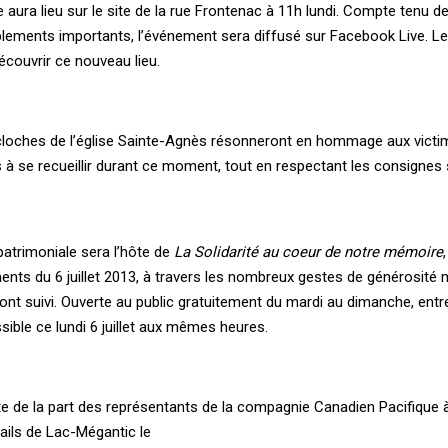
aura lieu sur le site de la rue Frontenac à 11h lundi. Compte tenu d
mblements importants, l’événement sera diffusé sur Facebook Live. Le
découvrir ce nouveau lieu.
les cloches de l’église Sainte-Agnès résonneront en hommage aux victi
és à se recueillir durant ce moment, tout en respectant les consignes 
patrimoniale sera l’hôte de
La Solidarité au coeur de notre mémoire
nts du 6 juillet 2013, à travers les nombreux gestes de générosité 
ont suivi. Ouverte au public gratuitement du mardi au dimanche, entr
ible ce lundi 6 juillet aux mêmes heures.
te de la part des représentants de la compagnie Canadien Pacifique à 
rails de Lac-Mégantic le