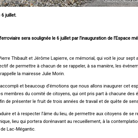
 juillet.
roviaire sera soulignée le 6 juillet par l’inauguration de l’Espace m
ierre Thibault et Jérôme Lapierre, ce mémorial, qui voit le jour sept 
ectif de permettre à chacun de se rappeler, à sa manière, les événem
appelle la mairesse Julie Morin.
r accompli et beaucoup d’émotions que nous allons inaugurer cet es
s membres du comité de citoyens, qui ont pris part à chacune des 
 afin de présenter le fruit de trois années de travail et de quête de sens
raduire et à respecter l’âme du lieu, de permettre aux citoyens de se 
nique, lieu qui portera dorénavant au recueillement, à la contemplatio
e de Lac-Mégantic.