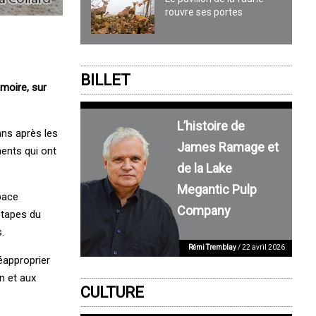
rouvre ses portes
BILLET
émoire, sur
L’histoire de
ans après les
James Ramage et
ents qui ont
de la Lake
Megantic Pulp
pace
Company
étapes du
.
Rémi Tremblay
/ 22 avril 2026
réapproprier
n et aux
CULTURE