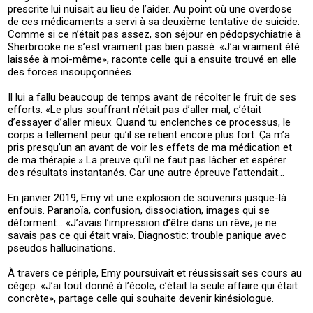
prescrite lui nuisait au lieu de l’aider. Au point où une overdose
de ces médicaments a servi à sa deuxième tentative de suicide.
Comme si ce n’était pas assez, son séjour en pédopsychiatrie à
Sherbrooke ne s’est vraiment pas bien passé. «J’ai vraiment été
laissée à moi-même», raconte celle qui a ensuite trouvé en elle
des forces insoupçonnées.
Il lui a fallu beaucoup de temps avant de récolter le fruit de ses
efforts. «Le plus souffrant n’était pas d’aller mal, c’était
d’essayer d’aller mieux. Quand tu enclenches ce processus, le
corps a tellement peur qu’il se retient encore plus fort. Ça m’a
pris presqu’un an avant de voir les effets de ma médication et
de ma thérapie.» La preuve qu’il ne faut pas lâcher et espérer
des résultats instantanés. Car une autre épreuve l’attendait…
En janvier 2019, Emy vit une explosion de souvenirs jusque-là
enfouis. Paranoïa, confusion, dissociation, images qui se
déforment… «J’avais l’impression d’être dans un rêve; je ne
savais pas ce qui était vrai». Diagnostic: trouble panique avec
pseudos hallucinations.
À travers ce périple, Emy poursuivait et réussissait ses cours au
cégep. «J’ai tout donné à l’école; c’était la seule affaire qui était
concrète», partage celle qui souhaite devenir kinésiologue.