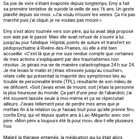
Sa joie de vivre s’étant évaporée depuis longtemps, Emy a fait
sa première tentative de suicide la veille de ses 16 ans. Un geste
planifié depuis six mois. «J’ai voulu m’ouvrir les veines. Ça n’a pas
marché puis j’ai cliqué; je ne voulais pas mourir.»
Emy s’est alors tournée vers son père, qui lui avait déjà proposé
son aide par le passé. Mais elle avait refusé de s’ouvrir à lui…
jusqu’au jour fatidique. Hôpital, points de suture et transfert en
pédopsychiatrie à Rivière-des-Prairies, où elle a été bien
accueillie. «C’est là que je me suis rendue compte que certaines
de mes actions s’expliquaient par des traumatismes non
résolus. Je gérais ma vie de manière catastrophique 24 h sur 24.
Je me levais le matin et j’étais stressée jusqu’au coucher»,
relate celle qui présentait la majorité des symptômes liés au
trouble de personnalité limite (TPL), résultante de son milieu de
vie déficient. «Soit j’avais envie de mourir, soit j’étais la personne
la plus heureuse du monde. Ça part d’une peur de l’abandon; j’ai
été souvent laissée seule à moi-même et ça se répercutait
ailleurs. J’avais tellement peur de perdre mes amis que je
mettais fin à la relation ou je faisais tout pour qu’elle prenne fin»,
confie Emy, qui vit depuis quatre ans à Lac-Mégantic avec son
père. «Mon père a toujours été là pour moi», dira-t-elle plusieurs
fois.
Malgré la thérapie entamée, la médication qui lui était alors