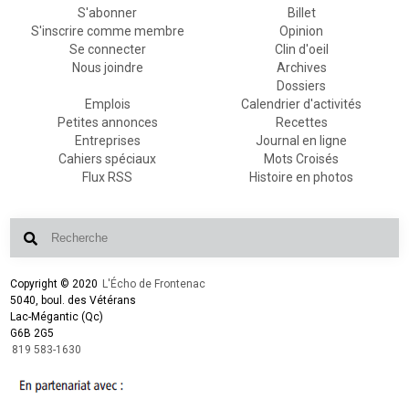
S'abonner
Billet
S'inscrire comme membre
Opinion
Se connecter
Clin d'oeil
Nous joindre
Archives
Dossiers
Emplois
Calendrier d'activités
Petites annonces
Recettes
Entreprises
Journal en ligne
Cahiers spéciaux
Mots Croisés
Flux RSS
Histoire en photos
Copyright © 2020
L'Écho de Frontenac
5040, boul. des Vétérans
Lac-Mégantic (Qc)
G6B 2G5
819 583-1630