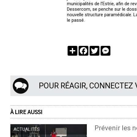
municipalités de l’Estrie, afin de 
Dessercom, se penche sur le dossie
nouvelle structure paramédicale. La
le passé.
Partager
Facebook
Twitter
Messenger
POUR RÉAGIR, CONNECTEZ
À LIRE AUSSI
Prévenir les n
ACTUALITÉS