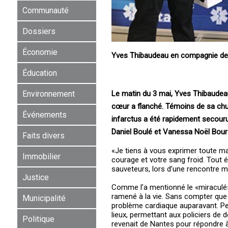
Communauté
Dossiers
Économie
Yves Thibaudeau en compagnie de 
Éducation
Le matin du 3 mai, Yves Thibaudeau 
Environnement
cœur a flanché. Témoins de sa chu
Événements
infarctus a été rapidement secouru.
Daniel Boulé et Vanessa Noël Bou
Faits divers
«Je tiens à vous exprimer toute ma
Immobilier
courage et votre sang froid. Tout é
sauveteurs, lors d’une rencontre m
Justice
Comme l’a mentionné le «miraculé», 
ramené à la vie. Sans compter que 
Municipalité
problème cardiaque auparavant. Peu 
lieux, permettant aux policiers 
Politique
revenait de Nantes pour répondre à 