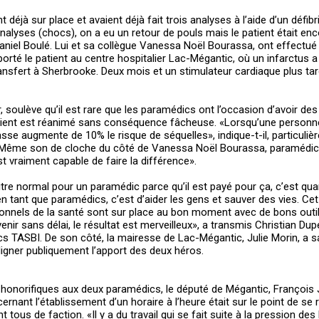
t déjà sur place et avaient déjà fait trois analyses à l’aide d’un défibri
 analyses (chocs), on a eu un retour de pouls mais le patient était en
Daniel Boulé. Lui et sa collègue Vanessa Noël Bourassa, ont effectué
rté le patient au centre hospitalier Lac-Mégantic, où un infarctus a
nsfert à Sherbrooke. Deux mois et un stimulateur cardiaque plus tar
r, soulève qu’il est rare que les paramédics ont l’occasion d’avoir de
patient est réanimé sans conséquence fâcheuse. «Lorsqu’une personn
sse augmente de 10% le risque de séquelles», indique-t-il, particuli
 Même son de cloche du côté de Vanessa Noël Bourassa, paramédic
est vraiment capable de faire la différence».
itre normal pour un paramédic parce qu’il est payé pour ça, c’est 
en tant que paramédics, c’est d’aider les gens et sauver des vies. C
onnels de la santé sont sur place au bon moment avec de bons outi
nir sans délai, le résultat est merveilleux», a transmis Christian Dup
 TASBI. De son côté, la mairesse de Lac-Mégantic, Julie Morin, a salu
ligner publiquement l’apport des deux héros.
s honorifiques aux deux paramédics, le député de Mégantic, François
rnant l’établissement d’un horaire à l’heure était sur le point de se r
 tous de faction. «Il y a du travail qui se fait suite à la pression de