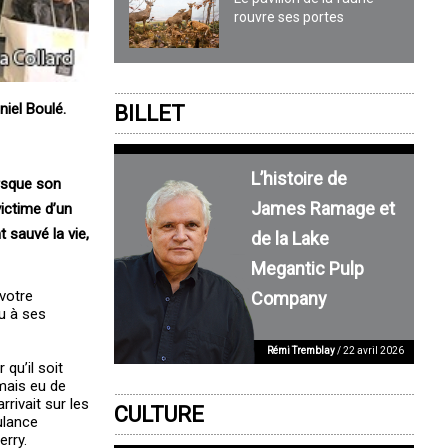
rouvre ses portes
iel Boulé.
BILLET
L’histoire de
orsque son
James Ramage et
ictime d’un
 sauvé la vie,
de la Lake
Megantic Pulp
votre
Company
u à ses
Rémi Tremblay
/ 22 avril 2026
qu’il soit
mais eu de
rivait sur les
CULTURE
ulance
erry.