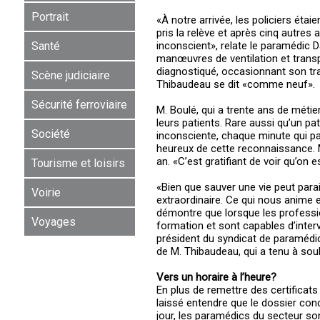
Portrait
«À notre arrivée, les policiers étaien
pris la relève et après cinq autres
inconscient», relate le paramédic 
Santé
manœuvres de ventilation et transpo
diagnostiqué, occasionnant son tra
Scène judiciaire
Thibaudeau se dit «comme neuf».
Sécurité ferroviaire
M. Boulé, qui a trente ans de métie
leurs patients. Rare aussi qu’un 
Société
inconsciente, chaque minute qui pa
heureux de cette reconnaissance.
an. «C’est gratifiant de voir qu’on 
Tourisme et loisirs
«Bien que sauver une vie peut para
Voirie
extraordinaire. Ce qui nous anime 
démontre que lorsque les professi
Voyages
formation et sont capables d’interve
président du syndicat de paramédics
de M. Thibaudeau, qui a tenu à sou
Vers un horaire à l’heure?
En plus de remettre des certificat
laissé entendre que le dossier conce
jour, les paramédics du secteur sont