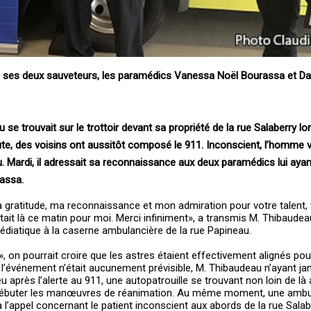
ses deux sauveteurs, les paramédics Vanessa Noël Bourassa et Dan
se trouvait sur le trottoir devant sa propriété de la rue Salaberry l
te, des voisins ont aussitôt composé le 911. Inconscient, l’homme v
 Mardi, il adressait sa reconnaissance aux deux paramédics lui ayant
rassa.
 gratitude, ma reconnaissance et mon admiration pour votre talent, 
tait là ce matin pour moi. Merci infiniment», a transmis M. Thibaudea
édiatique à la caserne ambulancière de la rue Papineau.
on pourrait croire que les astres étaient effectivement alignés pour 
l’événement n’était aucunement prévisible, M. Thibaudeau n’ayant ja
après l’alerte au 911, une autopatrouille se trouvant non loin de là ar
de débuter les manœuvres de réanimation. Au même moment, une amb
l’appel concernant le patient inconscient aux abords de la rue Salab