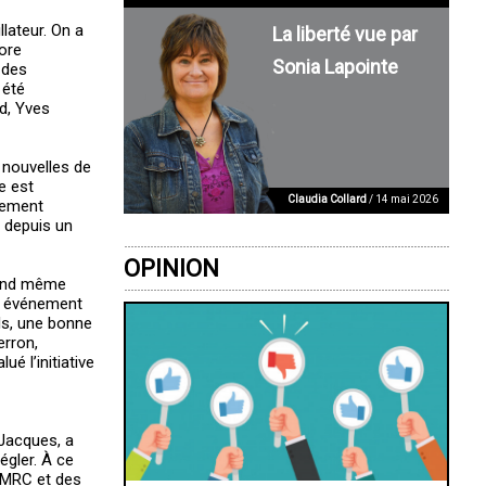
llateur. On a
La liberté vue par
core
Sonia Lapointe
 des
 été
d, Yves
s nouvelles de
e est
Claudia Collard
/ 14 mai 2026
èrement
 depuis un
OPINION
quand même
et événement
ls, une bonne
erron,
é l’initiative
 Jacques, a
égler. À ce
s MRC et des