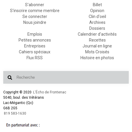
S'abonner
Billet
S'inscrire comme membre
Opinion
Se connecter
Clin d'oeil
Nous joindre
Archives
Dossiers
Emplois
Calendrier d'activités
Petites annonces
Recettes
Entreprises
Journal en ligne
Cahiers spéciaux
Mots Croisés
Flux RSS
Histoire en photos
Copyright © 2020
L'Écho de Frontenac
5040, boul. des Vétérans
Lac-Mégantic (Qc)
G6B 2G5
819 583-1630