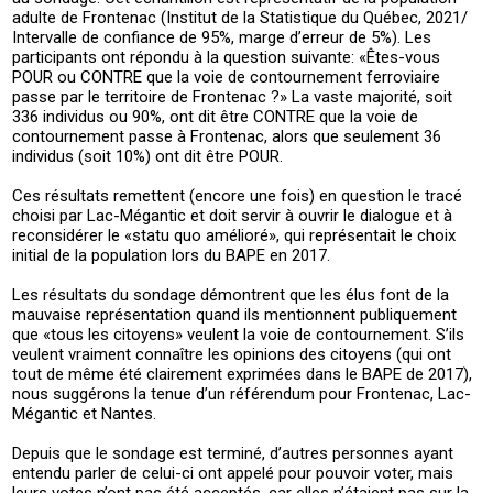
adulte de Frontenac (Institut de la Statistique du Québec, 2021/
Intervalle de confiance de 95%, marge d’erreur de 5%). Les
participants ont répondu à la question suivante: «Êtes-vous
POUR ou CONTRE que la voie de contournement ferroviaire
passe par le territoire de Frontenac ?» La vaste majorité, soit
336 individus ou 90%, ont dit être CONTRE que la voie de
contournement passe à Frontenac, alors que seulement 36
individus (soit 10%) ont dit être POUR.
Ces résultats remettent (encore une fois) en question le tracé
choisi par Lac-Mégantic et doit servir à ouvrir le dialogue et à
reconsidérer le «statu quo amélioré», qui représentait le choix
initial de la population lors du BAPE en 2017.
Les résultats du sondage démontrent que les élus font de la
mauvaise représentation quand ils mentionnent publiquement
que «tous les citoyens» veulent la voie de contournement. S’ils
veulent vraiment connaître les opinions des citoyens (qui ont
tout de même été clairement exprimées dans le BAPE de 2017),
nous suggérons la tenue d’un référendum pour Frontenac, Lac-
Mégantic et Nantes.
Depuis que le sondage est terminé, d’autres personnes ayant
entendu parler de celui-ci ont appelé pour pouvoir voter, mais
leurs votes n’ont pas été acceptés, car elles n’étaient pas sur la