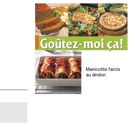
Manicottis farcis
au dindon