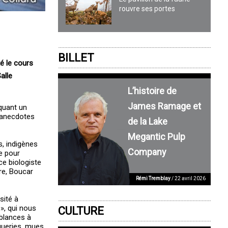
rouvre ses portes
BILLET
é le cours
alle
L’histoire de
James Ramage et
quant un
d’anecdotes
de la Lake
Megantic Pulp
s, indigènes
Company
e pour
ce biologiste
re, Boucar
Rémi Tremblay
/ 22 avril 2026
sité à
e», qui nous
CULTURE
mblances à
queries, mues