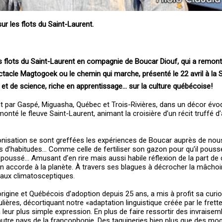
ur les flots du Saint-Laurent.
les flots du Saint-Laurent en compagnie de Boucar Diouf, qui a remont
tacle Magtogoek ou le chemin qui marche, présenté le 22 avril à la S
t de science, riche en apprentissage… sur la culture québécoise!
t par Gaspé, Miguasha, Québec et Trois-Rivières, dans un décor évo
monté le fleuve Saint-Laurent, animant la croisière d’un récit truffé 
lonisation se sont greffées les expériences de Boucar auprès de nou
s d’habitudes… Comme celle de fertiliser son gazon pour qu’il pouss
p poussé… Amusant d’en rire mais aussi habile réflexion de la part de 
on accorde à la planète. À travers ses blagues à décrocher la mâchoi
 aux climatosceptiques.
origine et Québécois d’adoption depuis 25 ans, a mis à profit sa curio
lières, décortiquant notre «adaptation linguistique créée par le frett
leur plus simple expression. En plus de faire ressortir des invraise
 autre pays de la francophonie. Des taquineries bien plus que des mo