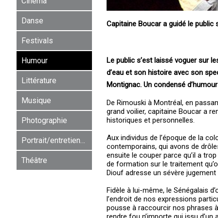
Cinéma
Danse
Capitaine Boucar a guidé le public s
Festivals
Le public s’est laissé voguer sur 
Humour
d’eau et son histoire avec son spec
Littérature
Montignac. Un condensé d’humour e
Musique
De Rimouski à Montréal, en passan
grand voilier, capitaine Boucar a re
historiques et personnelles.
Photographie
Aux individus de l’époque de la co
Portrait/entretien/rencontre
contemporains, qui avons de drôle
ensuite le couper parce qu’il a tro
Théâtre
de formation sur le traitement qu’
Diouf adresse un sévère jugement
Fidèle à lui-même, le Sénégalais d’
l’endroit de nos expressions particu
pousse à raccourcir nos phrases à 
rendre fou n’importe qui issu d’un