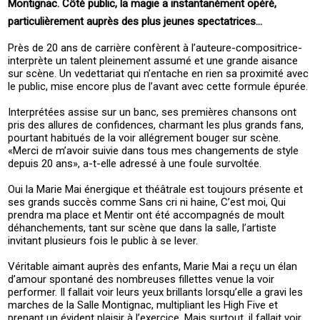
Montignac. Côté public, la magie a instantanément opéré,
particulièrement auprès des plus jeunes spectatrices…
Près de 20 ans de carrière confèrent à l’auteure-compositrice-
interprète un talent pleinement assumé et une grande aisance
sur scène. Un vedettariat qui n’entache en rien sa proximité avec
le public, mise encore plus de l’avant avec cette formule épurée.
Interprétées assise sur un banc, ses premières chansons ont
pris des allures de confidences, charmant les plus grands fans,
pourtant habitués de la voir allégrement bouger sur scène.
«Merci de m’avoir suivie dans tous mes changements de style
depuis 20 ans», a-t-elle adressé à une foule survoltée.
Oui la Marie Mai énergique et théâtrale est toujours présente et
ses grands succès comme Sans cri ni haine, C’est moi, Qui
prendra ma place et Mentir ont été accompagnés de moult
déhanchements, tant sur scène que dans la salle, l’artiste
invitant plusieurs fois le public à se lever.
Véritable aimant auprès des enfants, Marie Mai a reçu un élan
d’amour spontané des nombreuses fillettes venue la voir
performer. Il fallait voir leurs yeux brillants lorsqu’elle a gravi les
marches de la Salle Montignac, multipliant les High Five et
prenant un évident plaisir à l’exercice. Mais surtout, il fallait voir