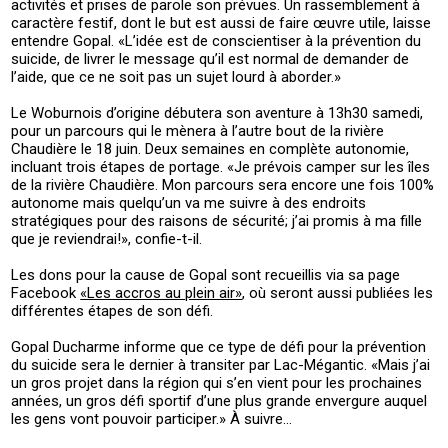
activités et prises de parole son prévues. Un rassemblement à
caractère festif, dont le but est aussi de faire œuvre utile, laisse
entendre Gopal. «L’idée est de conscientiser à la prévention du
suicide, de livrer le message qu’il est normal de demander de
l’aide, que ce ne soit pas un sujet lourd à aborder.»
Le Woburnois d’origine débutera son aventure à 13h30 samedi,
pour un parcours qui le mènera à l’autre bout de la rivière
Chaudière le 18 juin. Deux semaines en complète autonomie,
incluant trois étapes de portage. «Je prévois camper sur les îles
de la rivière Chaudière. Mon parcours sera encore une fois 100%
autonome mais quelqu’un va me suivre à des endroits
stratégiques pour des raisons de sécurité; j’ai promis à ma fille
que je reviendrai!», confie-t-il.
Les dons pour la cause de Gopal sont recueillis via sa page
Facebook
«Les accros au plein air»
, où seront aussi publiées les
différentes étapes de son défi.
Gopal Ducharme informe que ce type de défi pour la prévention
du suicide sera le dernier à transiter par Lac-Mégantic. «Mais j’ai
un gros projet dans la région qui s’en vient pour les prochaines
années, un gros défi sportif d’une plus grande envergure auquel
les gens vont pouvoir participer.» À suivre…