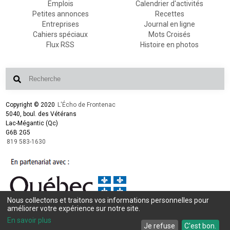
Emplois
Calendrier d'activités
Petites annonces
Recettes
Entreprises
Journal en ligne
Cahiers spéciaux
Mots Croisés
Flux RSS
Histoire en photos
Copyright © 2020
L'Écho de Frontenac
5040, boul. des Vétérans
Lac-Mégantic (Qc)
G6B 2G5
819 583-1630
Nous collectons et traitons vos informations personnelles pour
améliorer votre expérience sur notre site.
Conception et design :
L'Écho de Frontenac
Intégration et programmation :
LogiACTION
En savoir plus
Je refuse
C'est bon.