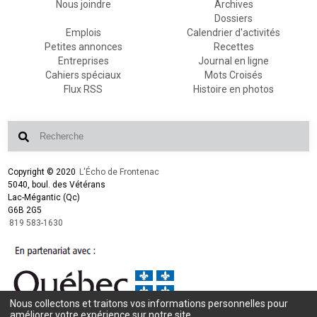
Nous joindre
Archives
Dossiers
Emplois
Calendrier d'activités
Petites annonces
Recettes
Entreprises
Journal en ligne
Cahiers spéciaux
Mots Croisés
Flux RSS
Histoire en photos
Copyright © 2020
L'Écho de Frontenac
5040, boul. des Vétérans
Lac-Mégantic (Qc)
G6B 2G5
819 583-1630
Nous collectons et traitons vos informations personnelles pour
améliorer votre expérience sur notre site.
Conception et design :
L'Écho de Frontenac