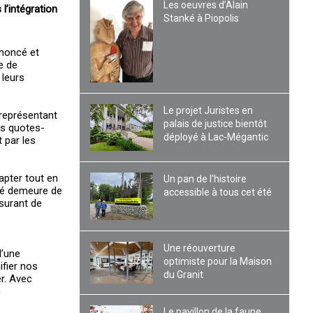
Les oeuvres d’Alain
l’intégration
Stanké à Piopolis
nnoncé et
e de
 leurs
Le projet Juristes en
 représentant
palais de justice bientôt
es quotes-
déployé à Lac-Mégantic
 par les
apter tout en
Un pan de l’histoire
nté demeure de
accessible à tous cet été
surant de
Une réouverture
d’une
optimiste pour la Maison
ifier nos
du Granit
er. Avec
n
Le pavillon de la faune