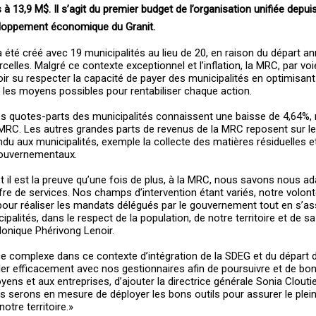
 13,9 M$. Il s’agit du premier budget de l’organisation unifiée depuis 
veloppement économique du Granit.
 a été créé avec 19 municipalités au lieu de 20, en raison du départ a
celles. Malgré ce contexte exceptionnel et l’inflation, la MRC, par voi
ir su respecter la capacité de payer des municipalités en optimisant
les moyens possibles pour rentabiliser chaque action.
 les quotes-parts des municipalités connaissent une baisse de 4,64%,
 MRC. Les autres grandes parts de revenus de la MRC reposent sur l
ndu aux municipalités, exemple la collecte des matières résiduelles et
ouvernementaux.
 il est la preuve qu’une fois de plus, à la MRC, nous savons nous ad
fre de services. Nos champs d’intervention étant variés, notre volo
our réaliser les mandats délégués par le gouvernement tout en s’as
alités, dans le respect de la population, de notre territoire et de sa
 Monique Phérivong Lenoir.
ce complexe dans ce contexte d’intégration de la SDEG et du départ 
ler efficacement avec nos gestionnaires afin de poursuivre et de bon
yens et aux entreprises, d’ajouter la directrice générale Sonia Clouti
s serons en mesure de déployer les bons outils pour assurer le plei
otre territoire.»