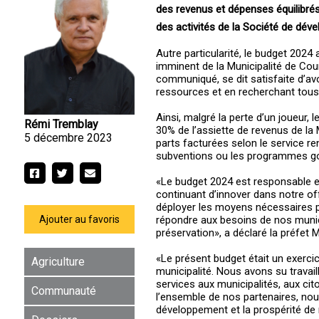
des revenus et dépenses équilibrés à
des activités de la Société de dé
Autre particularité, le budget 2024
imminent de la Municipalité de Cour
communiqué, se dit satisfaite d’avo
ressources et en recherchant tous 
Ainsi, malgré la perte d’un joueur,
Rémi Tremblay
30% de l’assiette de revenus de la
5 décembre 2023
parts facturées selon le service re
subventions ou les programmes g
«Le budget 2024 est responsable et
continuant d’innover dans notre of
déployer les moyens nécessaires p
Ajouter au favoris
répondre aux besoins de nos municip
préservation», a déclaré la préfet
«Le présent budget était un exerci
Agriculture
municipalité. Nous avons su travail
services aux municipalités, aux cito
Communauté
l’ensemble de nos partenaires, nou
développement et la prospérité de n