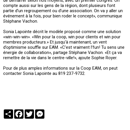
de démarrer selon nos moyens, avec un premier congrès. On
compte aussi sur les gens de la région, dont plusieurs font
partie d’un regroupement ou d’une association. On va y aller un
événement à la fois, pour bien roder le concept», communique
Stéphane Vachon.
Sonia Lapointe décrit le modèle proposé comme une solution
«win-win-win». «Win pour la coop, win pour clients et win pour
membres producteurs.» Et jusqu’à maintenant, un vent
d’optimisme souffle sur EAM. «C’est vraiment l’fun! Tu sens une
énergie de collaboration», partage Stéphane Vachon. «Et ça va
remettre de la vie dans le centre-ville!», ajoute Sophie Royer.
Pour de plus amples informations sur la Coop EAM, on peut
contacter Sonia Lapointe au 819 237-9732.
Partager
Facebook
Twitter
Messenger