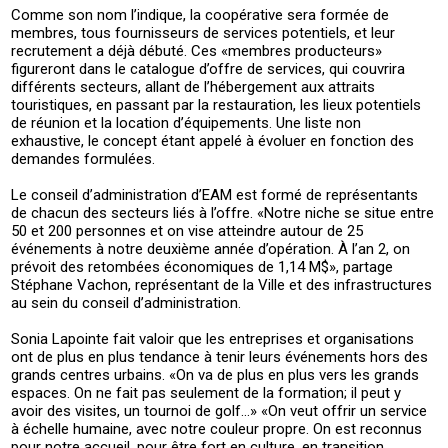
Comme son nom l’indique, la coopérative sera formée de
membres, tous fournisseurs de services potentiels, et leur
recrutement a déjà débuté. Ces «membres producteurs»
figureront dans le catalogue d’offre de services, qui couvrira
différents secteurs, allant de l’hébergement aux attraits
touristiques, en passant par la restauration, les lieux potentiels
de réunion et la location d’équipements. Une liste non
exhaustive, le concept étant appelé à évoluer en fonction des
demandes formulées.
Le conseil d’administration d’EAM est formé de représentants
de chacun des secteurs liés à l’offre. «Notre niche se situe entre
50 et 200 personnes et on vise atteindre autour de 25
événements à notre deuxième année d’opération. À l’an 2, on
prévoit des retombées économiques de 1,14 M$», partage
Stéphane Vachon, représentant de la Ville et des infrastructures
au sein du conseil d’administration.
Sonia Lapointe fait valoir que les entreprises et organisations
ont de plus en plus tendance à tenir leurs événements hors des
grands centres urbains. «On va de plus en plus vers les grands
espaces. On ne fait pas seulement de la formation; il peut y
avoir des visites, un tournoi de golf…» «On veut offrir un service
à échelle humaine, avec notre couleur propre. On est reconnus
pour notre accueil, pour être fort en culture, en transition