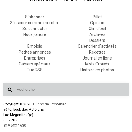
S'abonner
Billet
S'inscrire comme membre
Opinion
Se connecter
Clin d'oeil
Nous joindre
Archives
Dossiers
Emplois
Calendrier d'activités
Petites annonces
Recettes
Entreprises
Journal en ligne
Cahiers spéciaux
Mots Croisés
Flux RSS
Histoire en photos
Copyright © 2020
L'Écho de Frontenac
5040, boul. des Vétérans
Lac-Mégantic (Qc)
G6B 2G5
819 583-1630