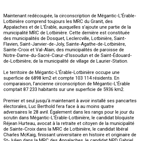
Maintenant redécoupée, la circonscription de Mégantic-L’Érable-
Lotbinière comprend toujours les MRC du Granit, des
Appalaches et de L’Érable, auxquelles s’ajoute une partie de la
municipalité MRC de Lotbinière. Cette dernière est constituée
des municipalités de Dosquet, Leclercville, Lotbinière, Saint-
Flavien, Saint-Janvier-de-Joly, Sainte-Agathe-de-Lotbinière,
Sainte-Croix et Val-Alain; des municipalités de paroisse de
Notre-Dame-du-Sacré-Cœur-d’Issoudun et de Saint-Édouard-
de-Lotbinière; de la municipalité de village de Laurier-Station.
Le territoire de Mégantic-L’Érable-Lotbinière occupe une
superficie de 6898 km2 et compte 103 114 résidents. En
comparaison, l’ancienne circonscription de Mégantic-L’Érable
comptait 87 233 habitants sur une superficie de 5936 km2.
Premier et seul jusqu’à maintenant à avoir installé ses pancartes
électorales, Luc Berthold fera face à au moins quatre
adversaires le 28 avril. Également dans les rangs pour le jour du
scrutin dans Mégantic-L’Érable-Lotbinière, le candidat bloquiste
Réjean Hurteau, avocat à la retraite et citoyen de la municipalité
de Sainte-Croix dans la MRC de Lotbinière, le candidat libéral
Charles McKaig, finissant universitaire en histoire et originaire de
St-Julien dans la MRC des Appalaches, le candidat NPD Gabriel