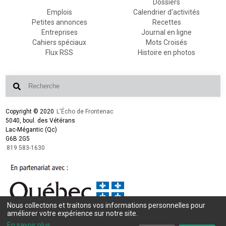
Dossiers
Emplois
Calendrier d'activités
Petites annonces
Recettes
Entreprises
Journal en ligne
Cahiers spéciaux
Mots Croisés
Flux RSS
Histoire en photos
Copyright © 2020
L'Écho de Frontenac
5040, boul. des Vétérans
Lac-Mégantic (Qc)
G6B 2G5
819 583-1630
Nous collectons et traitons vos informations personnelles pour
améliorer votre expérience sur notre site.
Conception et design :
L'Écho de Frontenac
Intégration et programmation :
LogiACTION
En savoir plus