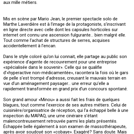
aux mille métiers.
Mis en scène par Mario Jean, le premier spectacle solo de
Marthe Laverdière est à l’image de la protagoniste, s’inscrivant
en ligne directe avec celle dont les capsules horticoles sur
internet ont connu une ascension fulgurante… bien malgré elle.
Tout comme l’achat de structures de serres, acquises
accidentellement à l’encan.
Dans le style coloré qu’on lui connait, elle partage au public son
expérience d’agente de recouvrement pour une entreprise
«spécialisée dans le souvenir». Celle qui se qualifie
d’«hyperactive non-médicamentée», racontera la fois où le gars
de pelle s’est trompé d’adresse, creusant le mauvais terrain en
vue d’un aménagement paysager… une erreur qu’elle a
rapidement transformée en grand prix d’un concours spontané.
Son grand amour «Minou» a aussi fait les frais de quelques
blagues, tout comme l’exercice de ses autres métiers. Celui de
cuisinière/organisatrice de réception, qui l’a échappé belle à une
inspection du MAPAQ, une urne cinéraire s’étant
malencontreusement retrouvée parmi les plats présentés.
Échappée belle également à son examen de massothérapeute,
après avoir soudoyé son «cobaye». Exagéré? Sans doute. Mais