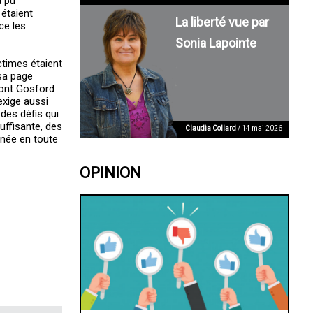
a pu
étaient
La liberté vue par
ce les
Sonia Lapointe
ctimes étaient
sa page
mont Gosford
exige aussi
des défis qui
uffisante, des
Claudia Collard
/ 14 mai 2026
nnée en toute
OPINION