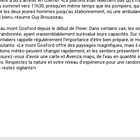
ptère a dû s’arrêter en chemin. «Le plafond était tellement bas qu’il n’
é au sommet vers 11h30, presqu’en même temps que les pompiers, qui 
é les deux jeunes hommes jusqu’au stationnement, où une ambulan
ni bien», résume Guy Brousseau.
r au mont Gosford depuis le début de l’hiver. Dans certains cas, les vi
 randonnée, ayant vraisemblablement surévalué leurs capacités. Sur 
ntaliers rappelle régulièrement l’importance d’être bien préparé, le 
utants. «Le mont Gosford offre des paysages magnifiques, mais il 
tions météo peuvent changer rapidement, et les sentiers présentent 
urez-vous d’avoir une carte et Avenza maps, de l’eau en quantité s
s. Respectez la nature et votre niveau d’expérience pour une rando
restez vigilants!»