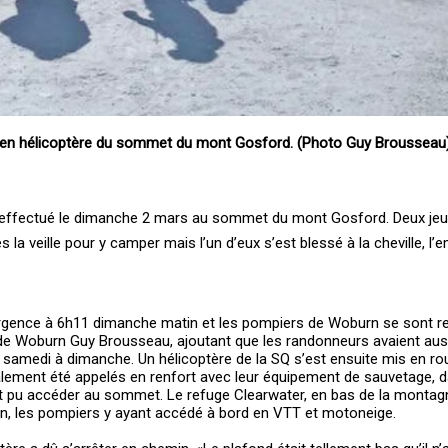
en hélicoptère du sommet du mont Gosford. (Photo Guy Brousseau
é effectué le dimanche 2 mars au sommet du mont Gosford. Deux 
 la veille pour y camper mais l’un d’eux s’est blessé à la cheville, l
’urgence à 6h11 dimanche matin et les pompiers de Woburn se sont r
 de Woburn Guy Brousseau, ajoutant que les randonneurs avaient auss
 samedi à dimanche. Un hélicoptère de la SQ s’est ensuite mis en rou
ement été appelés en renfort avec leur équipement de sauvetage, 
rait pu accéder au sommet. Le refuge Clearwater, en bas de la montag
n, les pompiers y ayant accédé à bord en VTT et motoneige.