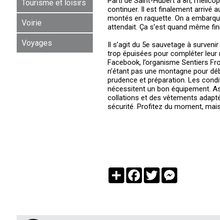
Parti de Saint-Hubert à 8h, l’hélico
Tourisme et loisirs
continuer. Il est finalement arriv
montés en raquette. On a embarqu
Voirie
attendait. Ça s’est quand même fi
Voyages
Il s’agit du 5e sauvetage à surveni
trop épuisées pour compléter leur
Facebook, l’organisme Sentiers Fro
n’étant pas une montagne pour déb
prudence et préparation. Les condi
nécessitent un bon équipement. Ass
collations et des vêtements adapté
sécurité. Profitez du moment, mais 
Partager
Facebook
Twitter
Messenger