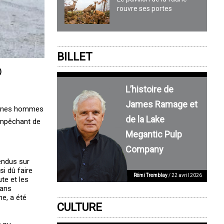
rouvre ses portes
BILLET
)
L’histoire de
James Ramage et
jeunes hommes
de la Lake
’empêchant de
Megantic Pulp
Company
endus sur
i dû faire
Rémi Tremblay
/ 22 avril 2026
te et les
dans
ne, a été
CULTURE