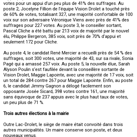
votes pour un appui d’un peu plus de 41% des suffrages. Au
poste 2, Jocelyne Fillion de l’équipe Vision Drolet a touché près
de 60% de votes, totalisant 327, une majorité confortable de 100
voix sur son adversaire Véronique Viens avec près de 41% des
suffrages pour 227 votes. Au poste 3, le conseiller sortant,
Pascal Cliche a été battu par 213 voix de majorité par le nouvel
élu, Philippe Bergeron, 385 voix, soit près de 70% d’appui et
seulement 172 pour Cliche.
Au poste 4, le candidat René Mercier a recueilli près de 54 % des
suffrages, soit 300 votes, une majorité de 43, sur sa rivale, Sonia
Pagé qui a amassé 257 voix. Au poste 5, la nouvelle élue, Sarah
Alyson Poulin s’est faufilée devant la conseillère sortante de
Vision Drolet, Maggie Lapointe, avec une majorité de 17 voix, soit
un total de 284 contre 267 pour Maggie Lapointe. Enfin, au poste
6, le candidat Jimmy Gagnon a délogé facilement son
opposante Josée Sicard, 398 votes contre 161, une majorité
sans équivoque de 237 appuis avec le plus haut taux de votes,
un peu plus de 71 %.
Trois autres élections à la mairie
Outre Lac-Drolet, le siège de maire était convoité dans trois
autres municipalités. Un maire conserve son poste, et deux
nouveaux venus.