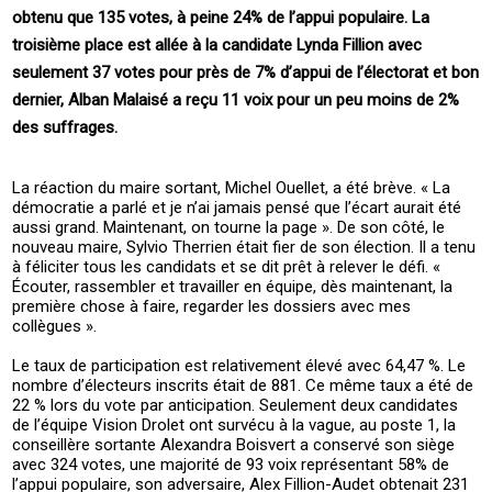
obtenu que 135 votes, à peine 24% de l’appui populaire. La
troisième place est allée à la candidate Lynda Fillion avec
seulement 37 votes pour près de 7% d’appui de l’électorat et bon
dernier, Alban Malaisé a reçu 11 voix pour un peu moins de 2%
des suffrages.
La réaction du maire sortant, Michel Ouellet, a été brève. « La
démocratie a parlé et je n’ai jamais pensé que l’écart aurait été
aussi grand. Maintenant, on tourne la page ». De son côté, le
nouveau maire, Sylvio Therrien était fier de son élection. Il a tenu
à féliciter tous les candidats et se dit prêt à relever le défi. «
Écouter, rassembler et travailler en équipe, dès maintenant, la
première chose à faire, regarder les dossiers avec mes
collègues ».
Le taux de participation est relativement élevé avec 64,47 %. Le
nombre d’électeurs inscrits était de 881. Ce même taux a été de
22 % lors du vote par anticipation. Seulement deux candidates
de l’équipe Vision Drolet ont survécu à la vague, au poste 1, la
conseillère sortante Alexandra Boisvert a conservé son siège
avec 324 votes, une majorité de 93 voix représentant 58% de
l’appui populaire, son adversaire, Alex Fillion-Audet obtenait 231