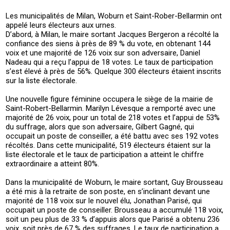
Les municipalités de Milan, Woburn et Saint-Rober-Bellarmin ont
appelé leurs électeurs aux urnes.
D’abord, à Milan, le maire sortant Jacques Bergeron a récolté la
confiance des siens à près de 89 % du vote, en obtenant 144
voix et une majorité de 126 voix sur son adversaire, Daniel
Nadeau qui a reçu l’appui de 18 votes. Le taux de participation
s’est élevé à près de 56%. Quelque 300 électeurs étaient inscrits
sur la liste électorale.
Une nouvelle figure féminine occupera le siège de la mairie de
Saint-Robert-Bellarmin. Marilyn Lévesque a remporté avec une
majorité de 26 voix, pour un total de 218 votes et l’appui de 53%
du suffrage, alors que son adversaire, Gilbert Gagné, qui
occupait un poste de conseiller, a été battu avec ses 192 votes
récoltés. Dans cette municipalité, 519 électeurs étaient sur la
liste électorale et le taux de participation a atteint le chiffre
extraordinaire a atteint 80%.
Dans la municipalité de Woburn, le maire sortant, Guy Brousseau
a été mis à la retraite de son poste, en s’inclinant devant une
majorité de 118 voix sur le nouvel élu, Jonathan Parisé, qui
occupait un poste de conseiller. Brousseau a accumulé 118 voix,
soit un peu plus de 33 % d’appuis alors que Parisé a obtenu 236
voix, soit près de 67 % des suffrages. Le taux de participation a