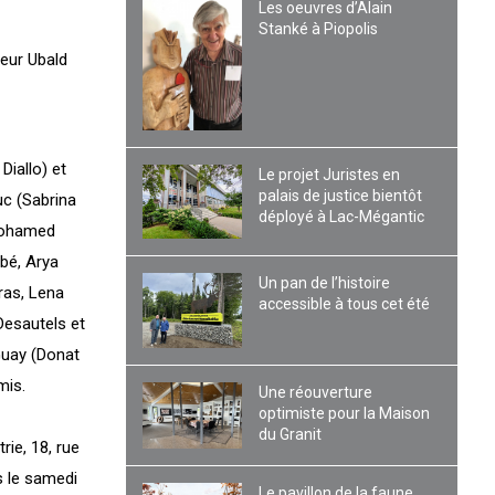
Les oeuvres d’Alain
Stanké à Piopolis
eur Ubald
Diallo) et
Le projet Juristes en
palais de justice bientôt
uc (Sabrina
déployé à Lac-Mégantic
imohamed
bbé, Arya
Un pan de l’histoire
ras, Lena
accessible à tous cet été
 Desautels et
Guay (Donat
mis.
Une réouverture
optimiste pour la Maison
du Granit
rie, 18, rue
s le samedi
Le pavillon de la faune