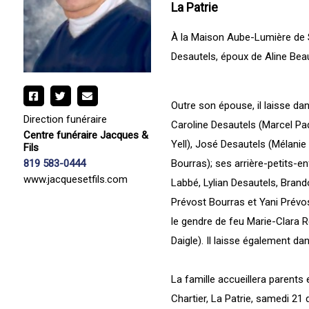
La Patrie
À la Maison Aube-Lumière de S
Desautels, époux de Aline Bea
Outre son épouse, il laisse da
Direction funéraire
Caroline Desautels (Marcel Pa
Centre funéraire Jacques &
Yell), José Desautels (Mélani
Fils
Bourras); ses arrière-petits-en
819 583-0444
www.jacquesetfils.com
Labbé, Lylian Desautels, Bran
Prévost Bourras et Yani Prévost
le gendre de feu Marie-Clara R
Daigle). Il laisse également da
La famille accueillera parents e
Chartier, La Patrie, samedi 2