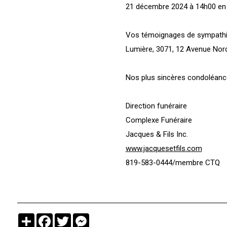
21 décembre 2024 à 14h00 en l’
Vos témoignages de sympathies
Lumière, 3071, 12 Avenue Nor
Nos plus sincères condoléance
Direction funéraire
Complexe Funéraire
Jacques & Fils Inc.
www.jacquesetfils.com
819-583-0444/membre CTQ
Partager
Facebook
Twitter
Messenger