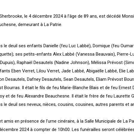
herbrooke, le 4 décembre 2024 à l’âge de 89 ans, est décédé Monsi
uchesne, demeurant à La Patrie.
ns le deuil ses enfants Danielle (feu Luc Labbé), Domique (feu Oumar 
quette); ses petits-enfants Alex Labbé (Vanessa Beauvais), Pierre-L
e Dupuis), Raphaël Desautels (Nadine Johnson), Mélissa Prévost (S
fants Eben Verret, Lilou Verret, Jade Labbé, Abigaëlle Labbé, Elie La
don Desautels, Dafney Desautels, Sean Desautels, Eliam Prévost Bour
 Bourras. Il était le fils de feu Marie-Blanche Blais et de feu Ernest
oy et de feu Alexandre Beauchesne. Il était le frère de feu Laurette 
ns le deuil ses neveux, nièces, cousins, cousines, autres parents et a
t amis en présence de l’urne cinéraire, à la Salle Municipale de La Pat
1 décembre 2024 à compter de 10h00. Les funérailles seront célébrée