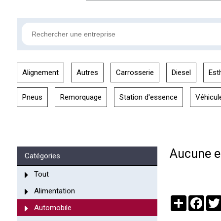
Alignement
Autres
Carrosserie
Diesel
Est
Pneus
Remorquage
Station d'essence
Véhicul
Aucune en
Catégories
Tout
Alimentation
Partager
Face
Automobile