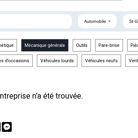
Automobile
St-
hétique
Mécanique générale
Outils
Pare-brise
Piè
es d’occasions
Véhicules lourds
Véhicules neufs
Ven
treprise n'a été trouvée.
book
Twitter
Messenger