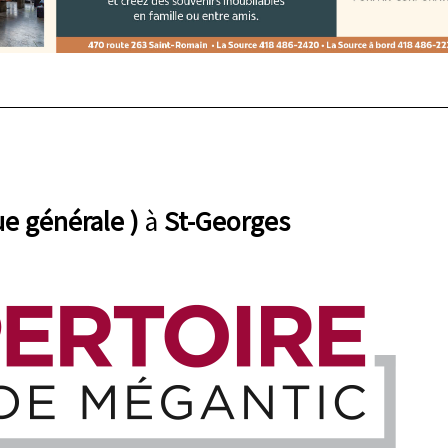
e générale )
à
St-Georges