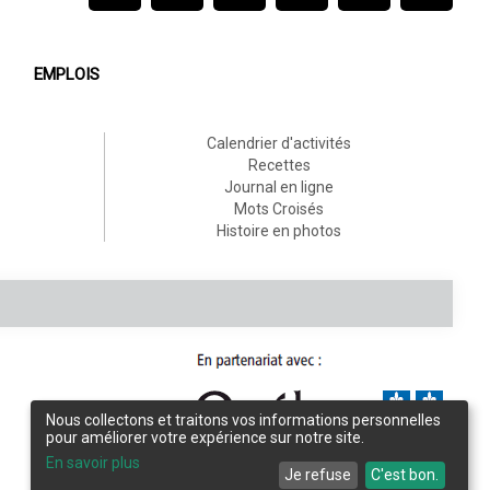
EMPLOIS
Calendrier d'activités
Recettes
Journal en ligne
Mots Croisés
Histoire en photos
Nous collectons et traitons vos informations personnelles
pour améliorer votre expérience sur notre site.
Conception et design :
L'Écho de Frontenac
En savoir plus
Je refuse
C'est bon.
Intégration et programmation :
LogiACTION