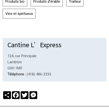
Produits bio
Produits d'érable
Traiteur
Vins et spiritueux
Cantine L’Express
124, rue Principale
Lambton
G0H 1M0
Téléphone :
(418) 486-2333
Partager
Facebook
Twitter
Messenger