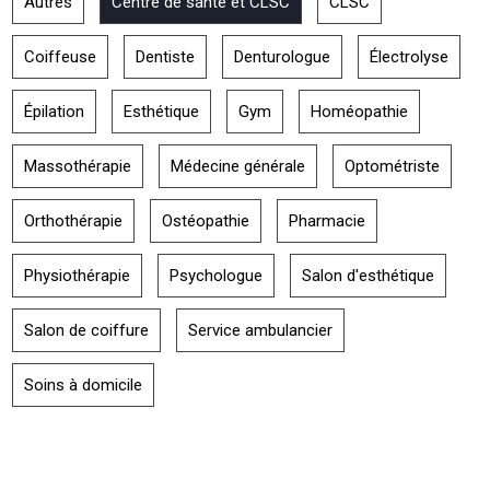
Autres
Centre de santé et CLSC
CLSC
Coiffeuse
Dentiste
Denturologue
Électrolyse
Épilation
Esthétique
Gym
Homéopathie
Massothérapie
Médecine générale
Optométriste
Orthothérapie
Ostéopathie
Pharmacie
Physiothérapie
Psychologue
Salon d'esthétique
Salon de coiffure
Service ambulancier
Soins à domicile