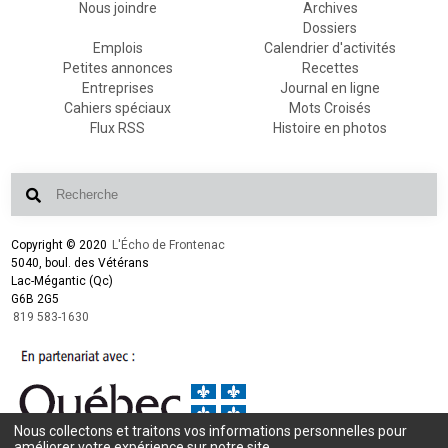
Nous joindre
Archives
Dossiers
Emplois
Calendrier d'activités
Petites annonces
Recettes
Entreprises
Journal en ligne
Cahiers spéciaux
Mots Croisés
Flux RSS
Histoire en photos
Copyright © 2020
L'Écho de Frontenac
5040, boul. des Vétérans
Lac-Mégantic (Qc)
G6B 2G5
819 583-1630
Nous collectons et traitons vos informations personnelles pour
Conception et design :
L'Écho de Frontenac
améliorer votre expérience sur notre site.