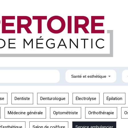
Santé et esthétique
se
Dentiste
Denturologue
Électrolyse
Épilation
Médecine générale
Optométriste
Orthothérapie
O
d'esthétique
Salon de coiffure
Service ambulancier