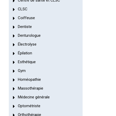
Centre de santé et CLSC
CLSC
Coiffeuse
Dentiste
Denturologue
Électrolyse
Épilation
Esthétique
Gym
Homéopathie
Massothérapie
Médecine générale
Optométriste
Orthothérapie