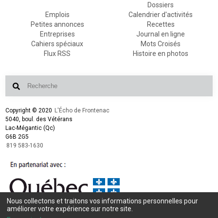
Dossiers
Emplois
Calendrier d'activités
Petites annonces
Recettes
Entreprises
Journal en ligne
Cahiers spéciaux
Mots Croisés
Flux RSS
Histoire en photos
Copyright © 2020
L'Écho de Frontenac
5040, boul. des Vétérans
Lac-Mégantic (Qc)
G6B 2G5
819 583-1630
Nous collectons et traitons vos informations personnelles pour
améliorer votre expérience sur notre site.
Conception et design :
L'Écho de Frontenac
Intégration et programmation :
LogiACTION