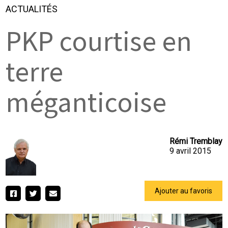
ACTUALITÉS
PKP courtise en
terre
méganticoise
Rémi Tremblay
9 avril 2015
Ajouter au favoris