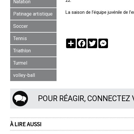
22.
Natation
La saison de l’équipe juvénile de l
Patinage artistique
Soccer
Tennis
Partager
Facebook
Twitter
Messenger
Triathlon
Turmel
volley-ball
POUR RÉAGIR, CONNECTEZ
À LIRE AUSSI