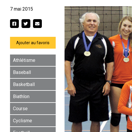
7 mai 2015
Ajouter au favoris
Athlétisme
Baseball
Basketball
Biathlon
Course
Cyclisme