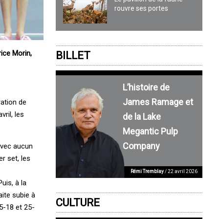
rouvre ses portes
rice Morin,
BILLET
L’histoire de
James Ramage et
ration de
ril, les
de la Lake
Megantic Pulp
Company
 avec aucun
r set, les
Rémi Tremblay
/ 22 avril 2026
uis, à la
aite subie à
CULTURE
5-18 et 25-