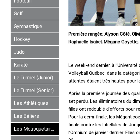
Football
Golf
Gymnastique
Première rangée: Alyson Côté, Olivi
Hockey
Raphaelle Isabel, Mégane Goyette, 
Judo
Karaté
Le week-end dernier, à l’Université
Volleyball Québec, dans la catégori
Le Turmel (Junior)
attentes étaient très hautes pour 
Le Turmel (Senior)
Après la première journée des qual
set perdu. Les éliminatoires du di
Les Athlétiques
filles ont redoublé d’efforts pour r
Les Béliers
Pour la demi-finale, les Méganticoi
finale contre les Libellules de Jon
Les Mousquetaires
l’Omnium de janvier dernier. Elles