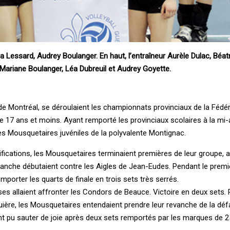
a Lessard, Audrey Boulanger. En haut, l’entraîneur Aurèle Dulac, Béat
Mariane Boulanger, Léa Dubreuil et Audrey Goyette.
 de Montréal, se déroulaient les championnats provinciaux de la Fédé
e 17 ans et moins. Ayant remporté les provinciaux scolaires à la mi-av
les Mousquetaires juvéniles de la polyvalente Montignac.
ifications, les Mousquetaires terminaient premières de leur groupe,
manche débutaient contre les Aigles de Jean-Eudes. Pendant le premie
emporter les quarts de finale en trois sets très serrés.
ses allaient affronter les Condors de Beauce. Victoire en deux sets. P
quière, les Mousquetaires entendaient prendre leur revanche de la déf
 ont pu sauter de joie après deux sets remportés par les marques de 2