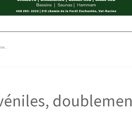
Mousquetaires juvéniles, doublement championnes !
véniles, doublemen