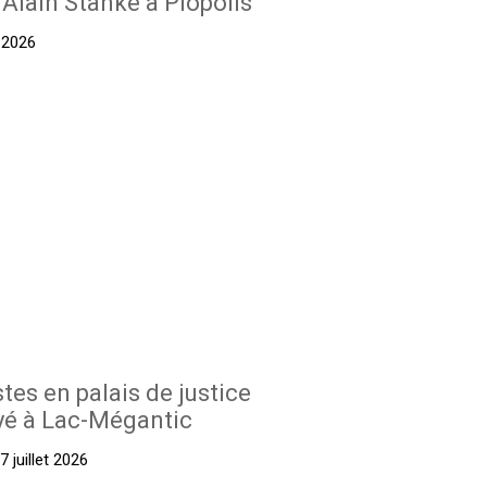
’Alain Stanké à Piopolis
t 2026
stes en palais de justice
yé à Lac-Mégantic
 juillet 2026