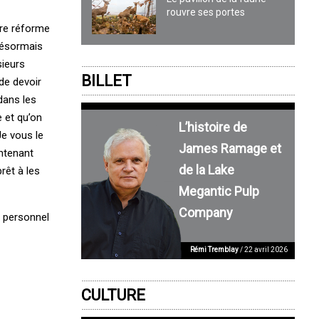
rouvre ses portes
tre réforme
 désormais
sieurs
BILLET
de devoir
dans les
 et qu’on
L’histoire de
Je vous le
James Ramage et
intenant
de la Lake
rêt à les
Megantic Pulp
Company
u personnel
Rémi Tremblay
/ 22 avril 2026
CULTURE