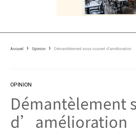
Accueil
Opinion
Démantèlement sous couvert d’amélioration
OPINION
Démantèlement s
d’amélioration