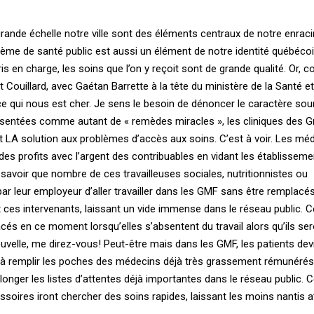
 grande échelle notre ville sont des éléments centraux de notre enrac
stème de santé public est aussi un élément de notre identité québécois
ris en charge, les soins que l’on y reçoit sont de grande qualité. Or,
Couillard, avec Gaétan Barrette à la tête du ministère de la Santé e
 ce qui nous est cher. Je sens le besoin de dénoncer le caractère sou
sentées comme autant de « remèdes miracles », les cliniques des 
 LA solution aux problèmes d’accès aux soins. C’est à voir. Les méd
es profits avec l’argent des contribuables en vidant les établisseme
t savoir que nombre de ces travailleuses sociales, nutritionnistes ou
ar leur employeur d’aller travailler dans les GMF sans être remplacés
nt ces intervenants, laissant un vide immense dans le réseau public. 
és en ce moment lorsqu’elles s’absentent du travail alors qu’ils ser
elle, me direz-vous! Peut-être mais dans les GMF, les patients dev
t à remplir les poches des médecins déjà très grassement rémunérés
llonger les listes d’attentes déjà importantes dans le réseau public. 
ssoires iront chercher des soins rapides, laissant les moins nantis a