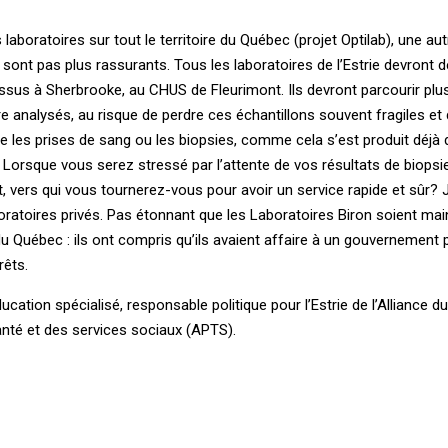
 laboratoires sur tout le territoire du Québec (projet Optilab), une au
 sont pas plus rassurants. Tous les laboratoires de l’Estrie devront
issus à Sherbrooke, au CHUS de Fleurimont. Ils devront parcourir plu
e analysés, au risque de perdre ces échantillons souvent fragiles et 
 les prises de sang ou les biopsies, comme cela s’est produit déjà 
Lorsque vous serez stressé par l’attente de vos résultats de biopsie
st, vers qui vous tournerez-vous pour avoir un service rapide et sûr? 
aboratoires privés. Pas étonnant que les Laboratoires Biron soient ma
 du Québec : ils ont compris qu’ils avaient affaire à un gouvernement p
rêts.
ation spécialisé, responsable politique pour l’Estrie de l’Alliance d
anté et des services sociaux (APTS).