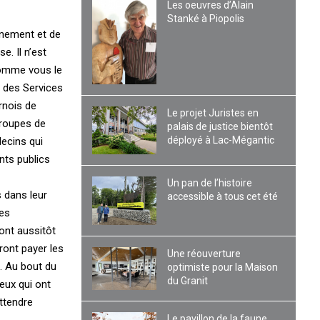
Les oeuvres d’Alain
Stanké à Piopolis
inement et de
e. Il n’est
 comme vous le
t des Services
rnois de
Le projet Juristes en
Groupes de
palais de justice bientôt
déployé à Lac-Mégantic
ecins qui
nts publics
Un pan de l’histoire
 dans leur
accessible à tous cet été
Ces
ont aussitôt
ront payer les
Une réouverture
. Au bout du
optimiste pour la Maison
du Granit
Ceux qui ont
ttendre
Le pavillon de la faune