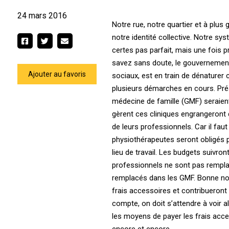
24 mars 2016
Notre rue, notre quartier et à plus
notre identité collective. Notre sy
certes pas parfait, mais une fois p
savez sans doute, le gouvernement 
Ajouter au favoris
sociaux, est en train de dénaturer
plusieurs démarches en cours. Pré
médecine de famille (GMF) seraient
gèrent ces cliniques engrangeront d
de leurs professionnels. Car il fau
physiothérapeutes seront obligés p
lieu de travail. Les budgets suivro
professionnels ne sont pas remplac
remplacés dans les GMF. Bonne nouv
frais accessoires et contribueron
compte, on doit s’attendre à voir a
les moyens de payer les frais acce
encore et encore.