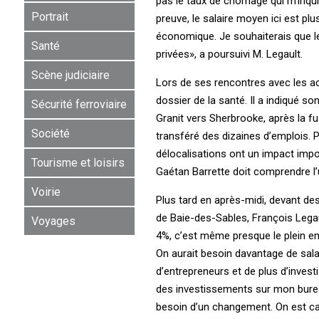
pas le taux de chômage qui m’inqui
Portrait
preuve, le salaire moyen ici est pl
économique. Je souhaiterais que le
Santé
privées», a poursuivi M. Legault.
Scène judiciaire
Lors de ses rencontres avec les act
dossier de la santé. Il a indiqué 
Sécurité ferroviaire
Granit vers Sherbrooke, après la fu
Société
transféré des dizaines d’emplois. 
délocalisations ont un impact import
Tourisme et loisirs
Gaétan Barrette doit comprendre l
Voirie
Plus tard en après-midi, devant des
de Baie-des-Sables, François Legau
Voyages
4%, c’est même presque le plein e
On aurait besoin davantage de sal
d’entrepreneurs et de plus d’invest
des investissements sur mon bureau
besoin d’un changement. On est cap