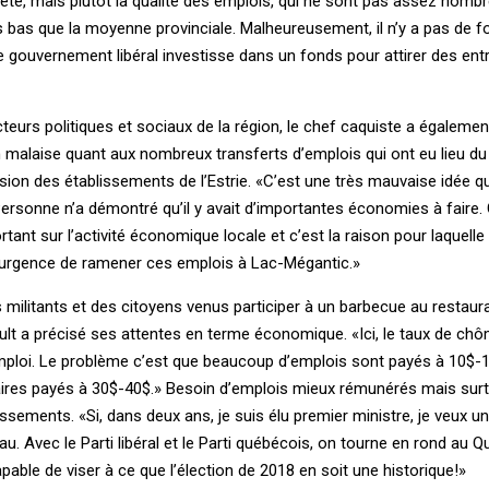
ète, mais plutôt la qualité des emplois, qui ne sont pas assez nombr
us bas que la moyenne provinciale. Malheureusement, il n’y a pas de 
 gouvernement libéral investisse dans un fonds pour attirer des ent
eurs politiques et sociaux de la région, le chef caquiste a égalemen
son malaise quant aux nombreux transferts d’emplois qui ont eu lieu d
sion des établissements de l’Estrie. «C’est une très mauvaise idée qu
Personne n’a démontré qu’il y avait d’importantes économies à faire.
ant sur l’activité économique locale et c’est la raison pour laquelle 
’urgence de ramener ces emplois à Lac-Mégantic.»
 militants et des citoyens venus participer à un barbecue au restaura
lt a précisé ses attentes en terme économique. «Ici, le taux de ch
mploi. Le problème c’est que beaucoup d’emplois sont payés à 10$-15
aires payés à 30$-40$.» Besoin d’emplois mieux rémunérés mais surt
issements. «Si, dans deux ans, je suis élu premier ministre, je veux 
. Avec le Parti libéral et le Parti québécois, on tourne en rond au Q
able de viser à ce que l’élection de 2018 en soit une historique!»