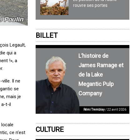
rouvre ses portes
BILLET
çois Legault,
die qui a
L’histoire de
ent !», a
James Ramage et
r.
de la Lake
lle. Il ne
Megantic Pulp
égantic se
Company
me, mais je
a-t-il
Rémi Tremblay
/ 22 avril 2026
 locale
CULTURE
tic, ce n’est