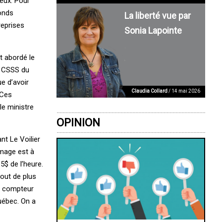
eux. Pour
fonds
La liberté vue par
reprises
Sonia Lapointe
t abordé le
u CSSS du
e d’avoir
Claudia Collard
/ 14 mai 2026
 Ces
le ministre
OPINION
nt Le Voilier
ômage est à
$ de l’heure.
out de plus
un compteur
uébec. On a