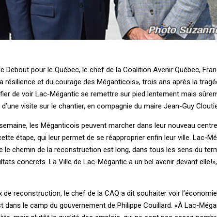
e Debout pour le Québec, le chef de la Coalition Avenir Québec, Fran
la résilience et du courage des Méganticois», trois ans après la tragé
nt fier de voir Lac-Mégantic se remettre sur pied lentement mais sûrem
d’une visite sur le chantier, en compagnie du maire Jean-Guy Cloutie
 semaine, les Méganticois peuvent marcher dans leur nouveau centre-vi
ette étape, qui leur permet de se réapproprier enfin leur ville. Lac-M
e le chemin de la reconstruction est long, dans tous les sens du ter
ats concrets. La Ville de Lac-Mégantic a un bel avenir devant elle!», 
x de reconstruction, le chef de la CAQ a dit souhaiter voir l’économie
est dans le camp du gouvernement de Philippe Couillard. «À Lac-Mégan