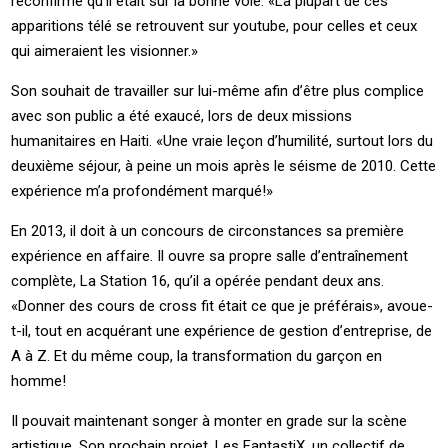
reconfirmé qu’il était sur la bonne voie. «La plupart de ces
apparitions télé se retrouvent sur youtube, pour celles et ceux
qui aimeraient les visionner.»
Son souhait de travailler sur lui-même afin d’être plus complice
avec son public a été exaucé, lors de deux missions
humanitaires en Haiti. «Une vraie leçon d’humilité, surtout lors du
deuxième séjour, à peine un mois après le séisme de 2010. Cette
expérience m’a profondément marqué!»
En 2013, il doit à un concours de circonstances sa première
expérience en affaire. Il ouvre sa propre salle d’entraînement
complète, La Station 16, qu’il a opérée pendant deux ans.
«Donner des cours de cross fit était ce que je préférais», avoue-
t-il, tout en acquérant une expérience de gestion d’entreprise, de
A à Z. Et du même coup, la transformation du garçon en
homme!
Il pouvait maintenant songer à monter en grade sur la scène
artistique. Son prochain projet, Les FantastiX, un collectif de