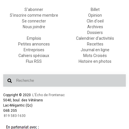
S'abonner
Billet
S'inscrire comme membre
Opinion
Se connecter
Clin d'oeil
Nous joindre
Archives
Dossiers
Emplois
Calendrier d'activités
Petites annonces
Recettes
Entreprises
Journal en ligne
Cahiers spéciaux
Mots Croisés
Flux RSS
Histoire en photos
Copyright © 2020
L'Écho de Frontenac
5040, boul. des Vétérans
Lac-Mégantic (Qc)
G6B 2G5
819 583-1630