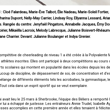
: Cloé Falardeau, Marie-Ève Talbot, Élie Nadeau, Marie-Soleil Fortier, 
ina Dupont, Nelly-May Carrier, Lindsay Roy, Ellyanna Lessard, Aria
is. Rangée du centre: Jenyfaël Pingatore, Annabelle Jacques, Émy Dos
irier, Mikaëlla Lacroix, Melody Labrecque, Julianne Boisvert-Rhéau
ane Charrier. Devant: Julianne Boulanger et Indya Grenier.
compétitive de cheerleading de niveau 1 a été créée à la Polyvalente 
athlètes inscrites. Elles ont participé à deux compétitions au cours 
rts scolaires qui montent en popularité dans les écoles depuis les de
oup de discipline, de dépassement de soi, de concentration et d’esp
n mélange de différents éléments tels les acrobaties, la gymnastique, l
 Tout cela dans un esprit sportif qui se veut exemplaire.
i avait lieu le 25 mars à Sherbrooke, l’équipe des Béliers a remporté 
or lui a échappé de justesse. Les entraîneurs Annie Trudel, Isabelle A
sses accomplies en cette première année et elles tenaient à félicite