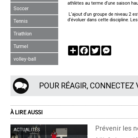
athlètes au terme d’une saison hau
Soccer
L’ajout d’un groupe de niveau 2 es
d’évoluer dans cette discipline. Les
Tennis
Triathlon
Turmel
Partager
Facebook
Twitter
Messenger
volley-ball
POUR RÉAGIR, CONNECTEZ
À LIRE AUSSI
Prévenir les n
ACTUALITÉS