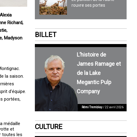
rouvre ses portes
Alexia
nne Richard,
tie,
BILLET
me, Madyson
L’histoire de
James Ramage et
Montignac.
de la Lake
de la saison.
Megantic Pulp
rnières
Company
rit d’équipe.
es portées,
Rémi Tremblay
/ 22 avril 2026
la médaille
CULTURE
yotte et
r toutes les