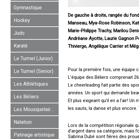
Gymnastique
De gauche à droite, rangée du fond 
Hockey
Manseau, Mya-Rose Robinson, Kathar
Marie-Philippe Trachy, Marilou Den
Judo
Andréane Ayotte, Laurie Gagnon Po
Karaté
Thivierge, Angélique Carrier et Még
Le Turmel (Junior)
Pour la première fois, une équipe 
Le Turmel (Senior)
L’équipe des Béliers comprenait 26 
Les Athlétiques
Le cheerleading fait partie des spo
années. Un sport qui demande beauc
Les Béliers
Et plus exigeant qu’il en a l’air! U
les sauts, la danse et plus encore.
Les Mousquetaires
Natation
Lors de la compétition régionale qu
d’argent dans sa catégorie, mais l’
Patinage artistique
Sabrina Dubé sont fières des proue