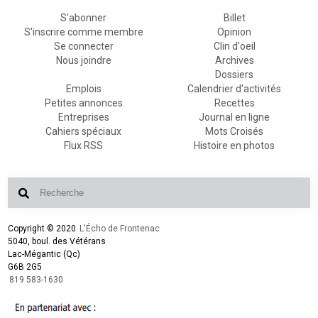
S'abonner
Billet
S'inscrire comme membre
Opinion
Se connecter
Clin d'oeil
Nous joindre
Archives
Dossiers
Emplois
Calendrier d'activités
Petites annonces
Recettes
Entreprises
Journal en ligne
Cahiers spéciaux
Mots Croisés
Flux RSS
Histoire en photos
Copyright © 2020
L'Écho de Frontenac
5040, boul. des Vétérans
Lac-Mégantic (Qc)
G6B 2G5
819 583-1630