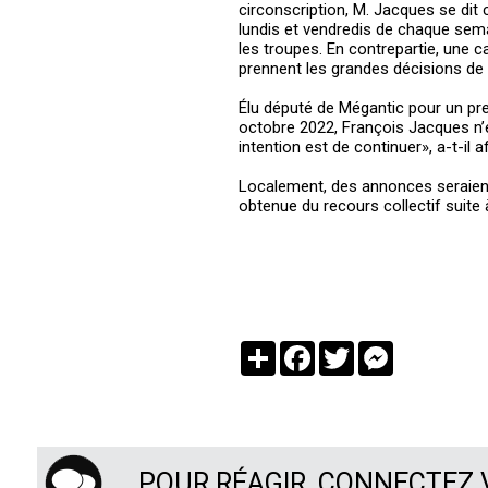
circonscription, M. Jacques se dit
lundis et vendredis de chaque sema
les troupes. En contrepartie, une ca
prennent les grandes décisions de l
Élu député de Mégantic pour un pre
octobre 2022, François Jacques n’e
intention est de continuer», a-t-il a
Localement, des annonces seraient à
obtenue du recours collectif suite à
Partager
Facebook
Twitter
Messenger
POUR RÉAGIR, CONNECTEZ