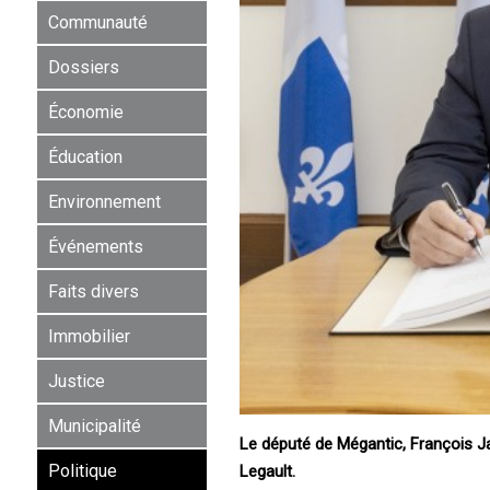
Communauté
Dossiers
Économie
Éducation
Environnement
Événements
Faits divers
Immobilier
Justice
Municipalité
Le député de Mégantic, François J
Politique
Legault.