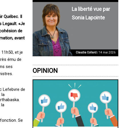
La liberté vue par
r Québec. Il
Sonia Lapointe
 Legault. «Je
 cohésion de
rmation, avant
 11h50, et je
Claudia Collard
/ 14 mai 2026
 très ému de
ans ses
OPINION
istres.
ic Lefebvre de
 la
Arthabaska.
 la
 fonction. Se