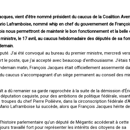
cques, vient d’être nommé président du caucus de la Coalition Aveni
Mario Laframboise, nommé whip en chef du gouvernement de François
is nous permettront de maintenir le bon fonctionnement et la belle
r ministre, le 17 avril, au caucus hebdomadaire des députés de sa fo
ndemain.
député. J’ai été convoqué au bureau du premier ministre, mercredi vers
ert le poste, que j’ai accepté avec beaucoup d’enthousiasme. J’étais
lendemain matin, François Jacques était officiellement assermenté d
e du caucus s’accompagnant d’un siège permanent au conseil des min
lt a dû remanier sa garde rapprochée à la suite de la démission d’Ér
députation caquiste, pour des ambitions de politique fédérale, visant
troupes du chef Pierre Poilièvre, dans la circonscription fédérale d’
ario Laframboise lui succède, alors que François Jacques hérite de
 l’histoire parlementaire qu’un député de Mégantic accéderait à cette
jours travaillé fort pour représenter les intérêts des citoyens de sa