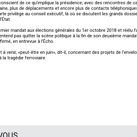
 conscient de ce qu’implique la présidence, avec des rencontres de c
ine, plus de déplacements et encore plus de contacts téléphoniques 
rte privilège au conseil exécutif, là où se discutent les grands dossi
’État.
mier mandat aux élections générales du 1er octobre 2018 et réélu fa
ntend pas quitter la scène politique à la fin de son deuxième manda
ffirmé, en entrevue à l’Écho.
 venir, «peut-être en juin», dit-il, concernant des projets de l’enve
 la tragédie ferroviaire.
 VOUS