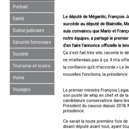
Portrait
Le député de Mégantic, François Ja
Santé
succède au député de Blainville, 
Scène judiciaire
suis convaincu que Mario et Franço
notre équipe», a partagé le premie
Sécurité ferroviaire
d’en faire l’annonce officielle le le
Ça s’est fait très vite, raconte le 
Société
ne m’attendais pas à ça. Il m’a off
Tourisme et loisirs
la confiance qu’il m’accorde.» Le 
nouvelles fonctions, la présidenc
Voirie
Voyages
Le premier ministre François Legau
son poste de whip en chef et de la 
candidature conservatrice dans les 
Président du caucus depuis 2018, M
présidence.
Ce serait la toute première fois de
disant député avant tout, ayant tou