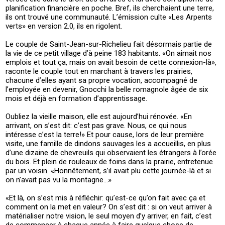
planification financière en poche. Bref, ils cherchaient une terre,
ils ont trouvé une communauté. L’émission culte «Les Arpents
verts» en version 2.0, ils en rigolent.
Le couple de Saint-Jean-sur-Richelieu fait désormais partie de
la vie de ce petit village d’à peine 183 habitants. «On aimait nos
emplois et tout ça, mais on avait besoin de cette connexion-là»,
raconte le couple tout en marchant à travers les prairies,
chacune d’elles ayant sa propre vocation, accompagné de
l’employée en devenir, Gnocchi la belle romagnole âgée de six
mois et déjà en formation d’apprentissage.
Oubliez la vieille maison, elle est aujourd’hui rénovée. «En
arrivant, on s’est dit: c’est pas grave. Nous, ce qui nous
intéresse c’est la terre!» Et pour cause, lors de leur première
visite, une famille de dindons sauvages les a accueillis, en plus
d’une dizaine de chevreuils qui observaient les étrangers à l’orée
du bois. Et plein de rouleaux de foins dans la prairie, entretenue
par un voisin. «Honnêtement, s’il avait plu cette journée-là et si
on n’avait pas vu la montagne…»
«Et là, on s’est mis à réfléchir: qu’est-ce qu’on fait avec ça et
comment on la met en valeur? On s’est dit : si on veut arriver à
matérialiser notre vision, le seul moyen d’y arriver, en fait, c’est