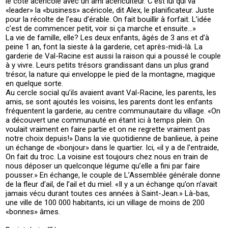
le côté acéricole avec un ami acériculteur. C’est lui qui va
«leader» la «business» acéricole, dit Alex, le planificateur. Juste
pour la récolte de l’eau d’érable. On fait bouillir à forfait. L’idée
c’est de commencer petit, voir si ça marche et ensuite…»
La vie de famille, elle? Les deux enfants, âgés de 3 ans et d’à
peine 1 an, font la sieste à la garderie, cet après-midi-là. La
garderie de Val-Racine est aussi la raison qui a poussé le couple
à y vivre. Leurs petits trésors grandissant dans un plus grand
trésor, la nature qui enveloppe le pied de la montagne, magique
en quelque sorte.
Au cercle social qu’ils avaient avant Val-Racine, les parents, les
amis, se sont ajoutés les voisins, les parents dont les enfants
fréquentent la garderie, au centre communautaire du village. «On
a découvert une communauté en étant ici à temps plein. On
voulait vraiment en faire partie et on ne regrette vraiment pas
notre choix depuis!» Dans la vie quotidienne de banlieue, à peine
un échange de «bonjour» dans le quartier. Ici, «il y a de l’entraide,
On fait du troc. La voisine est toujours chez nous en train de
nous déposer un quelconque légume qu’elle a fini par faire
pousser.» En échange, le couple de L’Assemblée générale donne
de la fleur d’ail, de l’ail et du miel. «Il y a un échange qu’on n’avait
jamais vécu durant toutes ces années à Saint-Jean.» Là-bas,
une ville de 100 000 habitants, ici un village de moins de 200
«bonnes» âmes.