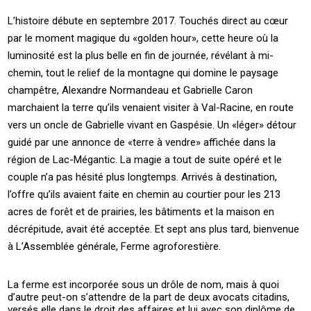
L’histoire débute en septembre 2017. Touchés direct au cœur
par le moment magique du «golden hour», cette heure où la
luminosité est la plus belle en fin de journée, révélant à mi-
chemin, tout le relief de la montagne qui domine le paysage
champêtre, Alexandre Normandeau et Gabrielle Caron
marchaient la terre qu’ils venaient visiter à Val-Racine, en route
vers un oncle de Gabrielle vivant en Gaspésie. Un «léger» détour
guidé par une annonce de «terre à vendre» affichée dans la
région de Lac-Mégantic. La magie a tout de suite opéré et le
couple n’a pas hésité plus longtemps. Arrivés à destination,
l’offre qu’ils avaient faite en chemin au courtier pour les 213
acres de forêt et de prairies, les bâtiments et la maison en
décrépitude, avait été acceptée. Et sept ans plus tard, bienvenue
à L’Assemblée générale, Ferme agroforestière.
La ferme est incorporée sous un drôle de nom, mais à quoi
d’autre peut-on s’attendre de la part de deux avocats citadins,
versés elle dans le droit des affaires et lui avec son diplôme de