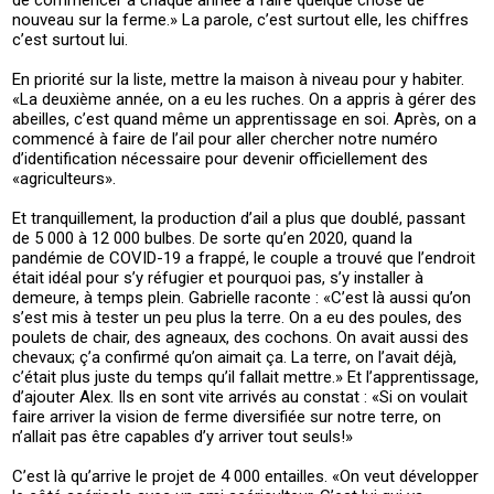
de commencer à chaque année à faire quelque chose de
nouveau sur la ferme.» La parole, c’est surtout elle, les chiffres
c’est surtout lui.
En priorité sur la liste, mettre la maison à niveau pour y habiter.
«La deuxième année, on a eu les ruches. On a appris à gérer des
abeilles, c’est quand même un apprentissage en soi. Après, on a
commencé à faire de l’ail pour aller chercher notre numéro
d’identification nécessaire pour devenir officiellement des
«agriculteurs».
Et tranquillement, la production d’ail a plus que doublé, passant
de 5 000 à 12 000 bulbes. De sorte qu’en 2020, quand la
pandémie de COVID-19 a frappé, le couple a trouvé que l’endroit
était idéal pour s’y réfugier et pourquoi pas, s’y installer à
demeure, à temps plein. Gabrielle raconte : «C’est là aussi qu’on
s’est mis à tester un peu plus la terre. On a eu des poules, des
poulets de chair, des agneaux, des cochons. On avait aussi des
chevaux; ç’a confirmé qu’on aimait ça. La terre, on l’avait déjà,
c’était plus juste du temps qu’il fallait mettre.» Et l’apprentissage,
d’ajouter Alex. Ils en sont vite arrivés au constat : «Si on voulait
faire arriver la vision de ferme diversifiée sur notre terre, on
n’allait pas être capables d’y arriver tout seuls!»
C’est là qu’arrive le projet de 4 000 entailles. «On veut développer