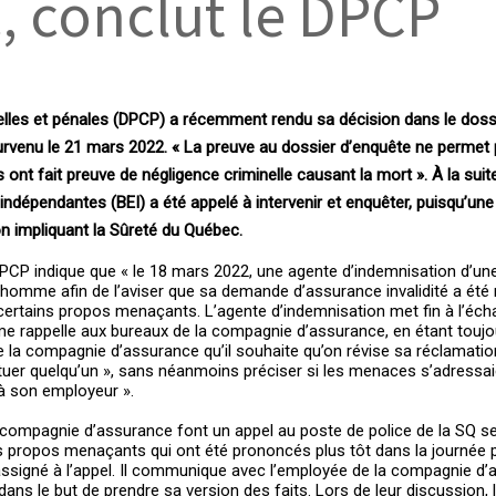
, conclut le DPCP
elles et pénales (DPCP) a récemment rendu sa décision dans le doss
survenu le 21 mars 2022. « La preuve au dossier d’enquête ne permet
 ont fait preuve de négligence criminelle causant la mort ». À la suit
ndépendantes (BEI) a été appelé à intervenir et enquêter, puisqu’un
on impliquant la Sûreté du Québec.
 DPCP indique que « le 18 mars 2022, une agente d’indemnisation d’u
mme afin de l’aviser que sa demande d’assurance invalidité a été 
certains propos menaçants. L’agente d’indemnisation met fin à l’éch
e rappelle aux bureaux de la compagnie d’assurance, en étant toujo
 la compagnie d’assurance qu’il souhaite qu’on révise sa réclamation 
ait tuer quelqu’un », sans néanmoins préciser si les menaces s’adressa
 à son employeur ».
 compagnie d’assurance font un appel au poste de police de la SQ se
 les propos menaçants qui ont été prononcés plus tôt dans la journée
 assigné à l’appel. Il communique avec l’employée de la compagnie d’
ns le but de prendre sa version des faits. Lors de leur discussion, 