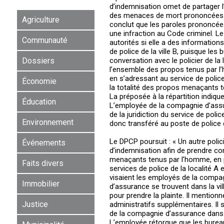
d’indemnisation omet de partager l
des menaces de mort prononcées lor
Agriculture
conclut que les paroles prononcée
une infraction au Code criminel. Le 
Communauté
autorités si elle a des informations
de police de la ville B, puisque le
Dossiers
conversation avec le policier de la
l’ensemble des propos tenus par l’
en s’adressant au service de police
Économie
la totalité des propos menaçants te
La préposée à la répartition indiqu
Éducation
L’employée de la compagnie d’assura
de la juridiction du service de polic
Environnement
donc transféré au poste de police d
Le DPCP poursuit : « Un autre polic
Événements
d’indemnisation afin de prendre co
menaçants tenus par l’homme, en p
Faits divers
services de police de la localité A 
visaient les employés de la compa
Immobilier
d’assurance se trouvent dans la ville
pour prendre la plainte. Il mentionn
Justice
administratifs supplémentaires. Il 
de la compagnie d’assurance dans la
L’employée rétorque que les bureau