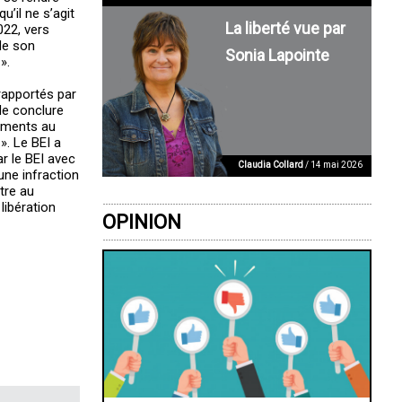
u’il ne s’agit
La liberté vue par
022, vers
de son
Sonia Lapointe
».
 rapportés par
de conclure
lements au
. Le BEI a
r le BEI avec
Claudia Collard
/ 14 mai 2026
ne infraction
tre au
libération
OPINION