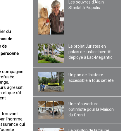
Les oeuvres d’Alain
Stanké à Piopolis
ier du
 pas de
e de
Le projet Juristes en
palais de justice bientôt
e personne
déployé à Lac-Mégantic
ne compagnie
Un pan de l’histoire
refusée.
accessible à tous cet été
ange.
urs agressif.
et que s’il
ient
Une réouverture
optimiste pour la Maison
 trouvant
du Granit
 par l’homme.
assurance qui
l’agente
Le pavillon de la faune