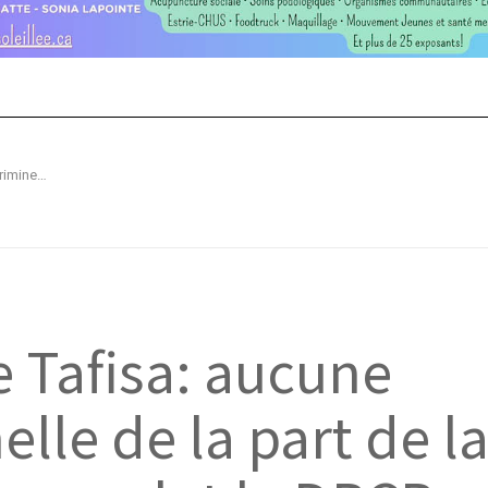
Meurtre à l’usine Tafisa: aucune négligence criminelle de la part de la Sûreté du Québec, conclut le DPCP
 Tafisa: aucune
lle de la part de l