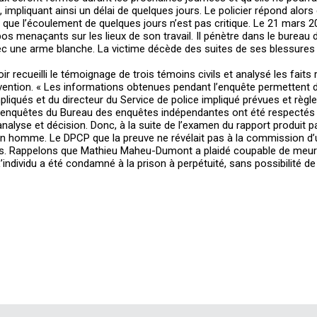
 impliquant ainsi un délai de quelques jours. Le policier répond alors q
 que l’écoulement de quelques jours n’est pas critique. Le 21 mars 2
s menaçants sur les lieux de son travail. Il pénètre dans le bureau 
ec une arme blanche. La victime décède des suites de ses blessures 
ir recueilli le témoignage de trois témoins civils et analysé les faits
tervention. « Les informations obtenues pendant l’enquête permettent 
mpliqués et du directeur du Service de police impliqué prévues et règ
enquêtes du Bureau des enquêtes indépendantes ont été respectés »
alyse et décision. Donc, à la suite de l’examen du rapport produit pa
un homme. Le DPCP que la preuve ne révélait pas à la commission d’u
qués. Rappelons que Mathieu Maheu-Dumont a plaidé coupable de meur
individu a été condamné à la prison à perpétuité, sans possibilité de 