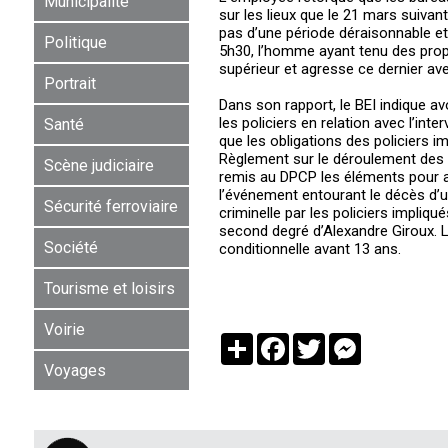
Municipalité
sur les lieux que le 21 mars suivant,
pas d’une période déraisonnable et
Politique
5h30, l’homme ayant tenu des propo
supérieur et agresse ce dernier av
Portrait
Dans son rapport, le BEI indique avo
les policiers en relation avec l’in
Santé
que les obligations des policiers i
Règlement sur le déroulement des 
Scène judiciaire
remis au DPCP les éléments pour an
l’événement entourant le décès d’
Sécurité ferroviaire
criminelle par les policiers impli
second degré d’Alexandre Giroux. L’
Société
conditionnelle avant 13 ans.
Tourisme et loisirs
Voirie
Partager
Facebook
Twitter
Messenger
Voyages