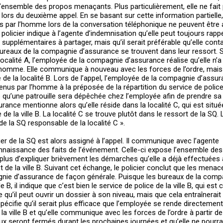
’ensemble des propos menaçants. Plus particulièrement, elle ne fai
s du deuxième appel. En se basant sur cette information partielle, l
s par l’homme lors de la conversation téléphonique ne peuvent être 
policier indique à l’agente d’indemnisation qu’elle peut toujours rappe
 supplémentaires à partager, mais qu’il serait préférable qu’elle conta
s bureaux de la compagnie d’assurance se trouvent dans leur ressort. 
 localité A, l’employée de la compagnie d’assurance réalise qu’elle n’
homme. Elle communique à nouveau avec les forces de l’ordre, mais 
 de la localité B. Lors de l’appel, l’employée de la compagnie d’assu
nus par l’homme à la préposée de la répartition du service de police d
e qu’une patrouille sera dépêchée chez l’employée afin de prendre sa 
nce mentionne alors qu’elle réside dans la localité C, qui est située 
e de la ville B. La localité C se trouve plutôt dans le ressort de la SQ. 
e la SQ responsable de la localité C ».
ier de la SQ est alors assigné à l’appel. Il communique avec l’agente
nnaissance des faits de l’événement. Celle-ci expose l’ensemble de
lus d’expliquer brièvement les démarches qu’elle a déjà effectuées
et de la ville B. Suivant cet échange, le policier conclut que les mena
gnie d’assurance de façon générale. Puisque les bureaux de la comp
 B, il indique que c’est bien le service de police de la ville B, qui es
e qu’il peut ouvrir un dossier à son niveau, mais que cela entraînerait
spécifie qu’il serait plus efficace que l’employée se rende directemen
 ville B et qu’elle communique avec les forces de l’ordre à partir de 
x seront fermés durant les prochaines journées et qu’elle ne pourra