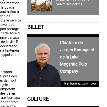
t pas mention
rouvre ses portes
e policier
assimilées à
ler les
cte le service
Suivant sa
BILLET
a pas partagé
cette fois-ci
rance partage
e la ville B.
L’histoire de
déclaration.
James Ramage et
à l’extérieur
L’appel est
de la Lake
Megantic Pulp
Company
s propos
 auprès des
ces de mort
Rémi Tremblay
/ 22 avril 2026
agnie
t compétent
 des délais
t aux bureaux
CULTURE
cet endroit.
 se rendre