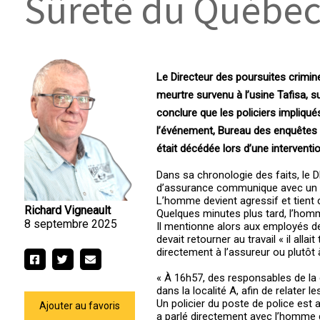
Sûreté du Québec
Le Directeur des poursuites crimin
meurtre survenu à l’usine Tafisa, 
conclure que les policiers impliqués
l’événement, Bureau des enquêtes i
était décédée lors d’une interventi
Dans sa chronologie des faits, le
d’assurance communique avec un ho
L’homme devient agressif et tient 
Richard Vigneault
Quelques minutes plus tard, l’homm
8 septembre 2025
Il mentionne alors aux employés de
devait retourner au travail « il all
directement à l’assureur ou plutôt
« À 16h57, des responsables de la
dans la localité A, afin de relater
Un policier du poste de police est
Ajouter au favoris
a parlé directement avec l’homme da