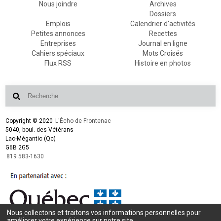
Nous joindre
Archives
Dossiers
Emplois
Calendrier d'activités
Petites annonces
Recettes
Entreprises
Journal en ligne
Cahiers spéciaux
Mots Croisés
Flux RSS
Histoire en photos
Copyright © 2020
L'Écho de Frontenac
5040, boul. des Vétérans
Lac-Mégantic (Qc)
G6B 2G5
819 583-1630
Nous collectons et traitons vos informations personnelles pour
Conception et design :
L'Écho de Frontenac
améliorer votre expérience sur notre site.