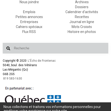
Nous joindre
Archives
Dossiers
Emplois
Calendrier d'activités
Petites annonces
Recettes
Entreprises
Journal en ligne
Cahiers spéciaux
Mots Croisés
Flux RSS
Histoire en photos
Copyright © 2020
L'Écho de Frontenac
5040, boul. des Vétérans
Lac-Mégantic (Qc)
G6B 2G5
819 583-1630
Nous collectons et traitons vos informations personnelles pour
Conception et design :
L'Écho de Frontenac
améliorer votre expérience sur notre site.