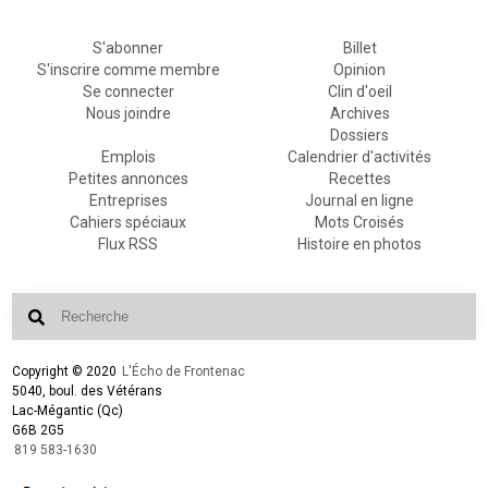
S'abonner
Billet
S'inscrire comme membre
Opinion
Se connecter
Clin d'oeil
Nous joindre
Archives
Dossiers
Emplois
Calendrier d'activités
Petites annonces
Recettes
Entreprises
Journal en ligne
Cahiers spéciaux
Mots Croisés
Flux RSS
Histoire en photos
Copyright © 2020
L'Écho de Frontenac
5040, boul. des Vétérans
Lac-Mégantic (Qc)
G6B 2G5
819 583-1630