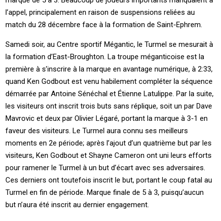
marque de 5 à 3. Beaucoup de joueurs importants manquaient à
l’appel, principalement en raison de suspensions reliées au
match du 28 décembre face à la formation de Saint-Ephrem.
Samedi soir, au Centre sportif Mégantic, le Turmel se mesurait à
la formation d’East-Broughton. La troupe méganticoise est la
première à s’inscrire à la marque en avantage numérique, à 2:33,
quand Ken Godbout est venu habilement compléter la séquence
démarrée par Antoine Sénéchal et Étienne Latulippe. Par la suite,
les visiteurs ont inscrit trois buts sans réplique, soit un par Dave
Mavrovic et deux par Olivier Légaré, portant la marque à 3-1 en
faveur des visiteurs. Le Turmel aura connu ses meilleurs
moments en 2e période; après l’ajout d’un quatrième but par les
visiteurs, Ken Godbout et Shayne Cameron ont uni leurs efforts
pour ramener le Turmel à un but d’écart avec ses adversaires.
Ces derniers ont toutefois inscrit le but, portant le coup fatal au
Turmel en fin de période. Marque finale de 5 à 3, puisqu’aucun
but n’aura été inscrit au dernier engagement.