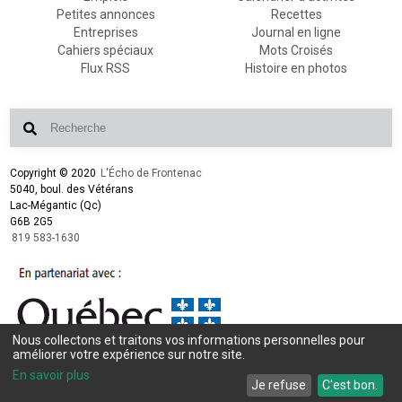
Petites annonces
Recettes
Entreprises
Journal en ligne
Cahiers spéciaux
Mots Croisés
Flux RSS
Histoire en photos
Copyright © 2020
L'Écho de Frontenac
5040, boul. des Vétérans
Lac-Mégantic (Qc)
G6B 2G5
819 583-1630
Nous collectons et traitons vos informations personnelles pour
améliorer votre expérience sur notre site.
Conception et design :
L'Écho de Frontenac
Intégration et programmation :
LogiACTION
En savoir plus
Je refuse
C'est bon.