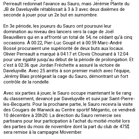
Perreault redonnait l’avance au Sauro, mais Jérémie Plante du
JB de Daveluyville rétablissait à 3 à 3 avec deux dixièmes de
seconde à jouer pour un 2e but en surnombre.
En 3e période, les joueurs du Sauro ont poursuivi leur
domination au niveau des lancers vers la cage de Joël
Beauvilliers qui en a affronté un total de 54, ne cédant qu’à cinq
occasions. À 00:22, Pier-Luc Goupil et à 00:59 Marc-André
Bossé procuraient une supériorité de deux buts aux locaux.
Olivier Perreault a marqué à 04:17 et Clovis Chouinard à 12:04
pour une égalité jusqu’au début de la période de prolongation. Et
c’est à 02:36 que Jordan Fréchette a assuré la victoire de
Daveluyville. Avec 25 arrêts à son premier match avec l’équipe,
Jérémy Blais protégeait la cage du Sauro, démontrant un fort
contrôle de la rondelle.
Avec six parties à jouer, le Sauro occupe maintenant le 6e rang
du classement, devancé par Daveluyville et suivi par Saint-Pierre-
les-Becquets. Pour la prochaine partie, le Sauro recevra la visite
des Cougars de Warwick au Centre sportif Mégantic, ce vendredi
10 décembre à 20h20. La direction du Sauro remercie ses
partisans pour leur participation à l’achat du moitié-moitié lors
des parties du mois de novembre dont la part du club de 475$
sera remise à la campagne Movember.