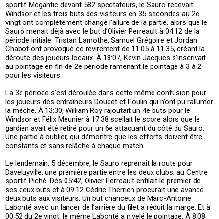
sportif Mégantic devant 582 spectateurs, le Sauro recevait
Windsor et les trois buts des visiteurs en 35 secondes au 2e
vingt ont complètement changé l’allure de la partie, alors que le
Sauro menait déjà avec le but d’Olivier Perreault à 04:12 de la
période initiale. Tristan Lamothe, Samuel Grégoire et Jordan
Chabot ont provoqué ce revirement de 11:05 à 11:35, créant la
déroute des joueurs locaux. À 18:07, Kevin Jacques s’inscrivait
au pointage en fin de 2e période ramenant le pointage à 3 à 2
pour les visiteurs.
La 3e période s’est déroulée dans cette même confusion pour
les joueurs des entraîneurs Doucet et Poulin qui n’ont pu rallumer
la mèche. À 13:30, William Roy rajoutait un 4e buts pour le
Windsor et Félix Meunier à 17:38 scellait le score alors que le
gardien avait été retiré pour un 6e attaquant du côté du Sauro.
Une partie à oublier, qui démontre que les efforts doivent être
constants et sans relâche à chaque match.
Le lendemain, 5 décembre, le Sauro reprenait la route pour
Daveluyville, une première partie entre les deux clubs, au Centre
sportif Piché. Dès 05:42, Olivier Perreault enfilait le premier de
ses deux buts et à 09:12 Cédric Therrien procurait une avance
deux buts aux visiteurs. Un but chanceux de Marc-Antoine
Labonté avec un lancer de l’arrière du filet a réduit la marge. Et à
00:52 du 2e vingt, le même Labonté a nivelé le pointage. À 8:08