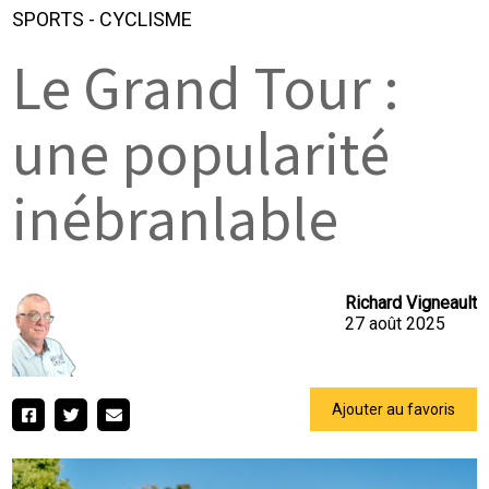
SPORTS
-
CYCLISME
Le Grand Tour :
une popularité
inébranlable
Richard Vigneault
27 août 2025
Ajouter au favoris