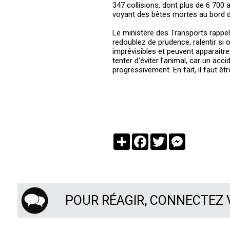
347 collisions, dont plus de 6 700 
voyant des bêtes mortes au bord de
Le ministère des Transports rappell
redoublez de prudence, ralentir si
imprévisibles et peuvent apparait
tenter d’éviter l’animal, car un acci
progressivement. En fait, il faut êt
Partager
Facebook
Twitter
Messenger
POUR RÉAGIR, CONNECTEZ