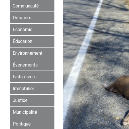
Communauté
Dossiers
Économie
Éducation
Environnement
Événements
Faits divers
Immobilier
Justice
Municipalité
Politique