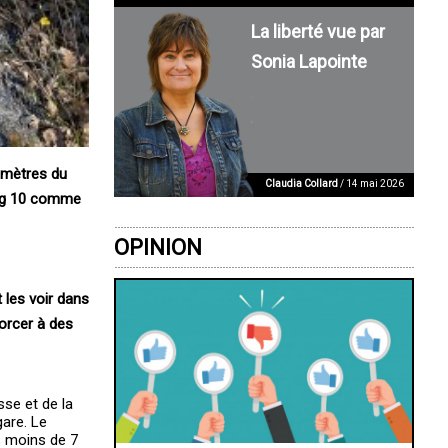
La liberté vue par
Sonia Lapointe
s mètres du
Claudia Collard
/ 14 mai 2026
rang 10 comme
OPINION
 les voir dans
forcer à des
sse et de la
gare. Le
s moins de 7