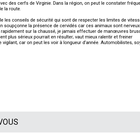
avec des cerfs de Virginie. Dans la région, on peut le constater fréq
 la route.
e les conseils de sécurité qui sont de respecter les limites de vitess
 on soupçonne la présence de cervidés car ces animaux sont nerveux
re rapidement sur la chaussé, je jamais effectuer de manœuvres bru
dent plus sérieux pourrait en résulter; vaut mieux ralentir et freiner
re vigilant, car on peut les voir à longueur d’année. Automobilistes, s
 VOUS