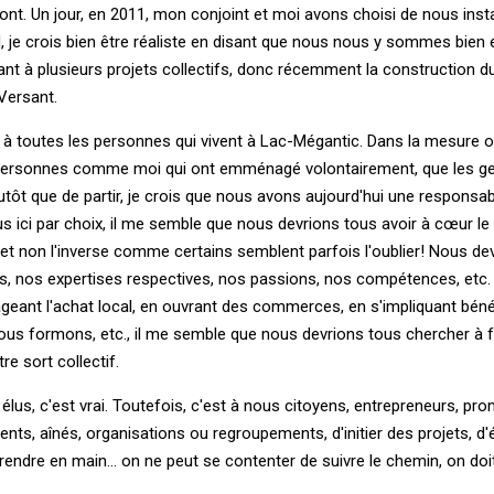
ont. Un jour, en 2011, mon conjoint et moi avons choisi de nous insta
ard, je crois bien être réaliste en disant que nous nous y sommes bien 
uant à plusieurs projets collectifs, donc récemment la construction d
Versant.
r à toutes les personnes qui vivent à Lac-Mégantic. Dans la mesure
les personnes comme moi qui ont emménagé volontairement, que les ge
lutôt que de partir, je crois que nous avons aujourd'hui une responsabi
 ici par choix, il me semble que nous devrions tous avoir à cœur le
 et non l'inverse comme certains semblent parfois l'oublier! Nous de
nts, nos expertises respectives, nos passions, nos compétences, etc.
ageant l'achat local, en ouvrant des commerces, en s'impliquant bén
ous formons, etc., il me semble que nous devrions tous chercher à f
re sort collectif.
 élus, c'est vrai. Toutefois, c'est à nous citoyens, entrepreneurs, pr
ts, aînés, organisations ou regroupements, d'initier des projets, d'é
rendre en main... on ne peut se contenter de suivre le chemin, on doi