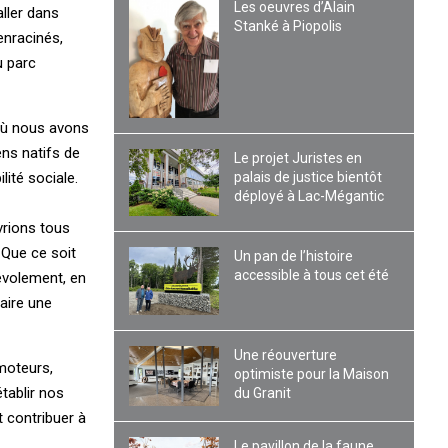
Les oeuvres d’Alain
ller dans
Stanké à Piopolis
enracinés,
u parc
 où nous avons
ns natifs de
Le projet Juristes en
palais de justice bientôt
lité sociale.
déployé à Lac-Mégantic
vrions tous
 Que ce soit
Un pan de l’histoire
accessible à tous cet été
évolement, en
aire une
Une réouverture
omoteurs,
optimiste pour la Maison
tablir nos
du Granit
t contribuer à
Le pavillon de la faune