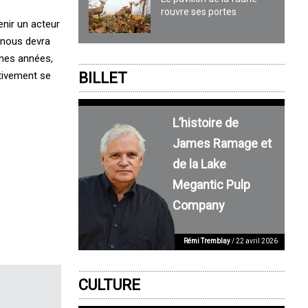
rouvre ses portes
enir un acteur
e nous devra
ines années,
BILLET
tivement se
L’histoire de
James Ramage et
de la Lake
Megantic Pulp
Company
Rémi Tremblay
/ 22 avril 2026
CULTURE