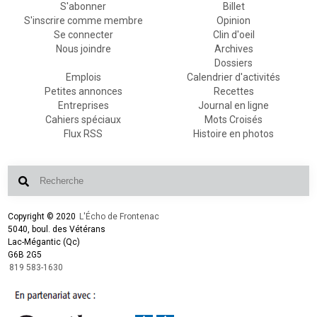
S'abonner
Billet
S'inscrire comme membre
Opinion
Se connecter
Clin d'oeil
Nous joindre
Archives
Dossiers
Emplois
Calendrier d'activités
Petites annonces
Recettes
Entreprises
Journal en ligne
Cahiers spéciaux
Mots Croisés
Flux RSS
Histoire en photos
Copyright © 2020
L'Écho de Frontenac
5040, boul. des Vétérans
Lac-Mégantic (Qc)
G6B 2G5
819 583-1630