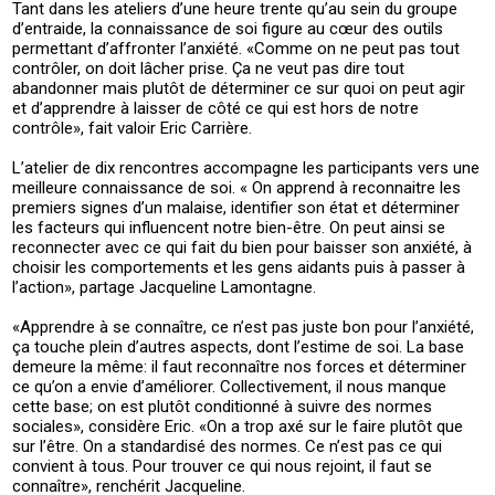
Tant dans les ateliers d’une heure trente qu’au sein du groupe
d’entraide, la connaissance de soi figure au cœur des outils
permettant d’affronter l’anxiété. «Comme on ne peut pas tout
contrôler, on doit lâcher prise. Ça ne veut pas dire tout
abandonner mais plutôt de déterminer ce sur quoi on peut agir
et d’apprendre à laisser de côté ce qui est hors de notre
contrôle», fait valoir Eric Carrière.
L’atelier de dix rencontres accompagne les participants vers une
meilleure connaissance de soi. « On apprend à reconnaitre les
premiers signes d’un malaise, identifier son état et déterminer
les facteurs qui influencent notre bien-être. On peut ainsi se
reconnecter avec ce qui fait du bien pour baisser son anxiété, à
choisir les comportements et les gens aidants puis à passer à
l’action», partage Jacqueline Lamontagne.
«Apprendre à se connaître, ce n’est pas juste bon pour l’anxiété,
ça touche plein d’autres aspects, dont l’estime de soi. La base
demeure la même: il faut reconnaître nos forces et déterminer
ce qu’on a envie d’améliorer. Collectivement, il nous manque
cette base; on est plutôt conditionné à suivre des normes
sociales», considère Eric. «On a trop axé sur le faire plutôt que
sur l’être. On a standardisé des normes. Ce n’est pas ce qui
convient à tous. Pour trouver ce qui nous rejoint, il faut se
connaître», renchérit Jacqueline.