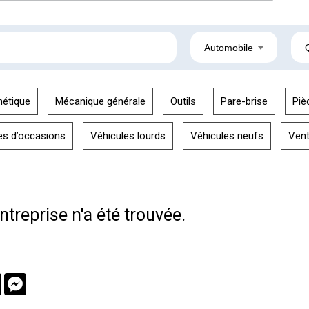
Automobile
hétique
Mécanique générale
Outils
Pare-brise
Piè
es d’occasions
Véhicules lourds
Véhicules neufs
Ven
treprise n'a été trouvée.
book
Twitter
Messenger