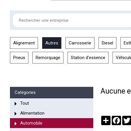
Alignement
Autres
Carrosserie
Diesel
Est
Pneus
Remorquage
Station d'essence
Véhicul
Aucune en
Catégories
Tout
Alimentation
Partager
Face
Automobile