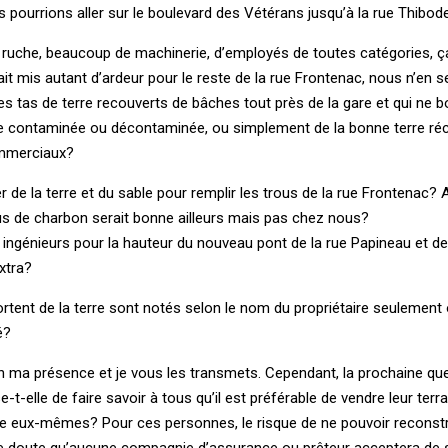
s pourrions aller sur le boulevard des Vétérans jusqu’à la rue Thibod
ie ruche, beaucoup de machinerie, d’employés de toutes catégories, ç
ait mis autant d’ardeur pour le reste de la rue Frontenac, nous n’en 
 tas de terre recouverts de bâches tout près de la gare et qui ne 
rre contaminée ou décontaminée, ou simplement de la bonne terre ré
ommerciaux?
r de la terre et du sable pour remplir les trous de la rue Frontenac? 
us de charbon serait bonne ailleurs mais pas chez nous?
ingénieurs pour la hauteur du nouveau pont de la rue Papineau et dev
xtra?
rtent de la terre sont notés selon le nom du propriétaire seulement o
é?
 ma présence et je vous les transmets. Cependant, la prochaine que
-t-elle de faire savoir à tous qu’il est préférable de vendre leur terra
re eux-mêmes? Pour ces personnes, le risque de ne pouvoir reconstr
le doute qu’aucune compagnie d’assurance ou prêteur acceptera de s