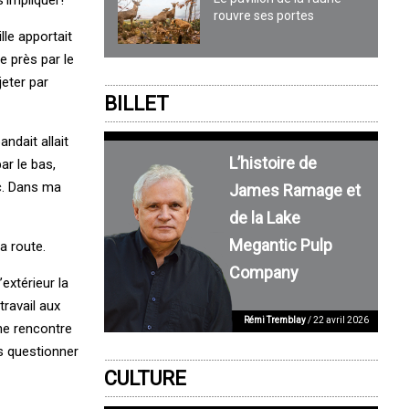
rouvre ses portes
le apportait
e près par le
jeter par
BILLET
ndait allait
L’histoire de
ar le bas,
ac. Dans ma
James Ramage et
de la Lake
Megantic Pulp
a route.
Company
extérieur la
travail aux
Rémi Tremblay
/ 22 avril 2026
ne rencontre
us questionner
CULTURE