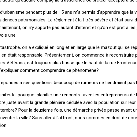
’urbanisme pendant plus de 15 ans m’a permis d’apprendre que la vil
dences patrimoniales. Le règlement était très sévère et était suivi d
ntenant, on n’y apporte pas autant d’intérêt et qu’on est prêt à les 
vois une.
tastrophe, on a expliqué en long et en large que le mazout qui se répa
 rue en était responsable. Présentement, on commence à reconstruire p
des Vétérans, est toujours plus basse que le haut de la rue Fronten
s m’expliquer comment comprendre ce phénomène?
s réponses à ses questions, beaucoup de rumeurs ne tiendraient pas l
nifeste: pourquoi planifier une rencontre avec les entrepreneurs de l’
re juste avant la grande plénière cédulée avec la population sur leur 
 septembre? Pour la deuxième fois, une démarche privée passe avant u
nventer la ville? Sans aller à l’affront, nous sommes en droit de no
ion.