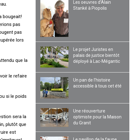
Les oeuvres d’Alain
eau.
Stanké à Piopolis
a bougeait!
serions pas
bougent pas
cupérée lors
Le projet Juristes en
palais de justice bientôt
Attendu que la
déployé à Lac-Mégantic
oir le refaire
Un pan de l’histoire
accessible à tous cet été
u si le poids
Une réouverture
stion sera la
optimiste pour la Maison
du Granit
in, plutôt que
uire est
Le pavillon de la faune
’impliquer!