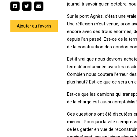
journal à savoir qu’en octobre, nou
Sur le pont Agnès, c’était une vra
Une réflexion m’est venue, si on av
Ajouter au favoris
encore avec des trous énormes, des
depuis l’an passé. Est-ce de la te
de la construction des condos c
Est-il vrai que nous devrons achete
terre décontaminée avec les résid
Combien nous coûtera l’erreur des 
plus haut? Est-ce que ce sera un e
Est-ce que les camions qui transpo
de la charge est aussi comptabilis
Ces questions ont été discutées en
mienne. Pourquoi la ville s’empresse
de les garder en vue de reconstrui
omniprésent, car on laisse planer 